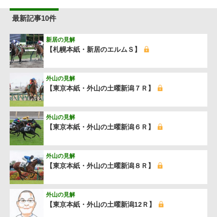
最新記事10件
新居の見解
【札幌本紙・新居のエルムＳ】
外山の見解
【東京本紙・外山の土曜新潟７Ｒ】
外山の見解
【東京本紙・外山の土曜新潟６Ｒ】
外山の見解
【東京本紙・外山の土曜新潟８Ｒ】
外山の見解
【東京本紙・外山の土曜新潟12Ｒ】