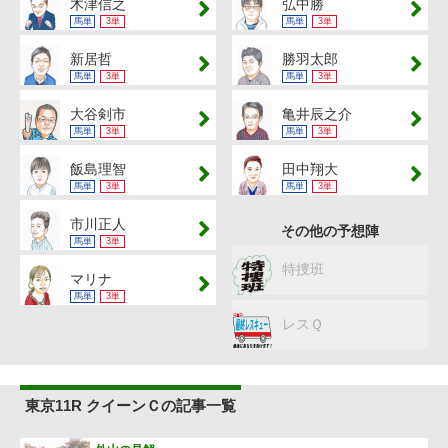
木津信之
弘中勝
馬単
3単
馬単
3単
新居哲
勝羽太郎
馬単
3単
馬単
3単
大谷剣市
亀井辰之介
馬単
3単
馬単
3単
飯島理智
田中翔大
馬単
3単
馬単
3単
市川正人
その他の予想陣
馬単
3単
特捜班
マリナ
馬単
3単
レスＱ
東京11R クイーンＣの記事一覧