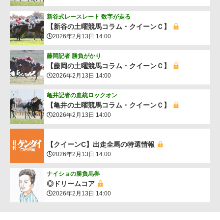
新谷式レースレート 数字が走る
【新谷の土曜競馬コラム・クイーンＣ】
2026年2月13日 14:00
藤岡記者 勝負がかり
【藤岡の土曜競馬コラム・クイーンＣ】
2026年2月13日 14:00
亀井記者の血統ロックオン
【亀井の土曜競馬コラム・クイーンＣ】
2026年2月13日 14:00
【クイーンC】出走全馬の特選情報
2026年2月13日 14:00
ナイショの勝負馬券
◎ドリームコア
2026年2月13日 14:00