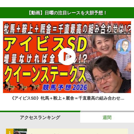
【動画】日曜の注目レースを大胆予想！
《アイビスSD》牝馬＋鞍上＋厩舎＝千直最高の組み合わせ…
アクセスランキング
週間
1