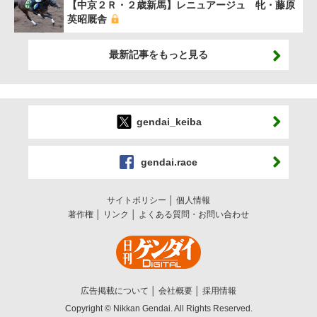
【中京２Ｒ・２歳新馬】レニュアージュ 牝・藤原
英昭厩舎
最新記事をもっと見る
gendai_keiba
gendai.race
サイトポリシー
個人情報
著作権
リンク
よくある質問・お問い合わせ
広告掲載について
会社概要
採用情報
Copyright © Nikkan Gendai. All Rights Reserved.