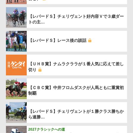
【レパードＳ】チェリヴェント好内容Ｖで３歳ダー
トの主…
【レパードＳ】レース後の談話
【ＵＨＢ賞】ナムラクララが１番人気に応えて差し
切り
【ＣＢＣ賞】中井フロムダスクが人馬ともに重賞初
制覇
【レパードＳ】チェリヴェントが１勝クラス勝ちか
ら連勝…
2027クラシックへの道