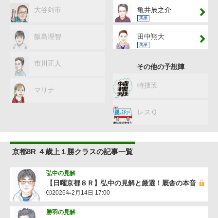
大谷剣市
亀井辰之介
馬単
飯島理智
田中翔大
馬単
市川正人
その他の予想陣
特捜班
マリナ
レスＱ
京都8R ４歳上１勝クラスの記事一覧
弘中の見解
【日曜京都８Ｒ】弘中の見解と厳選！厩舎の本音
2026年2月14日 17:00
勝羽の見解