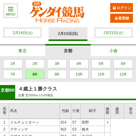
ログイン
MENU
会員登録
2月14日(土)
2月21日(土)
2月15日(日)
東京
京都
小倉
1R
2R
3R
4R
5R
6R
7R
8R
9R
10R
11R
12R
４歳上１勝クラス
京都8R
定量 芝2000m 13:45発走
馬
播
藤
新
馬名
性齢
斤量
騎手
番
磨
岡
谷
1
ドルチェリターン
牡4
57
団野
○
2
グディンナ
牝5
53
橋木