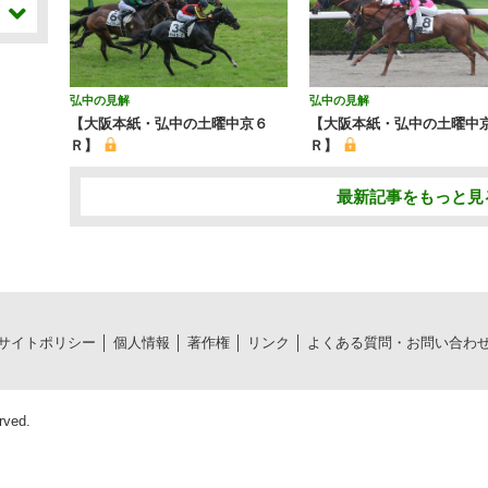
弘中の見解
弘中の見解
【大阪本紙・弘中の土曜中京６
【大阪本紙・弘中の土曜中
Ｒ】
Ｒ】
最新記事をもっと見
サイトポリシー
個人情報
著作権
リンク
よくある質問・お問い合わ
rved.