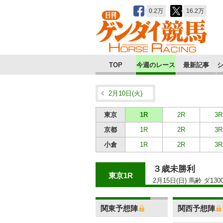
0.2万
16.2万
TOP
今週のレース
最新記事
2月10日(火)
東京
1R
2R
3R
京都
1R
2R
3R
小倉
1R
2R
3R
３歳未勝利
東京1R
2月15日(日) 馬齢 ダ130
関東予想陣
関西予想陣