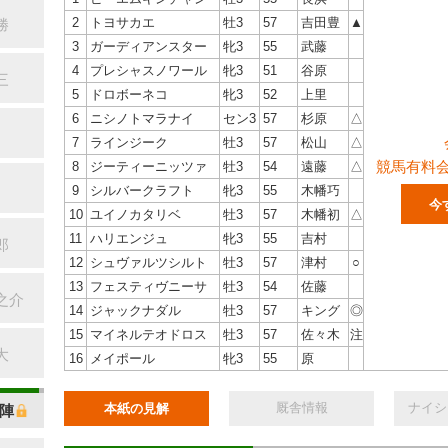
2
トヨサカエ
牡3
57
吉田豊
▲
勝
3
ガーディアンスター
牝3
55
武藤
4
プレシャスノワール
牝3
51
谷原
三
5
ドロボーネコ
牝3
52
上里
6
ニシノトマラナイ
セン3
57
杉原
△
7
ラインジーク
牡3
57
松山
△
競馬有料
8
ジーティーニッツァ
牡3
54
遠藤
△
9
シルバークラフト
牝3
55
木幡巧
今
10
ユイノカタリベ
牡3
57
木幡初
△
11
ハリエンジュ
牝3
55
吉村
郎
12
シュヴァルツシルト
牡3
57
津村
○
13
フェスティヴニーサ
牡3
54
佐藤
之介
14
ジャックナダル
牡3
57
キング
◎
15
マイネルテオドロス
牡3
57
佐々木
注
大
16
メイポール
牝3
55
原
厩舎情報
ナイシ
本紙の見解
陣