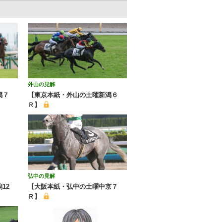
外山の見解
潟７
【東京本紙・外山の土曜新潟６
Ｒ】
弘中の見解
12
【大阪本紙・弘中の土曜中京７
Ｒ】