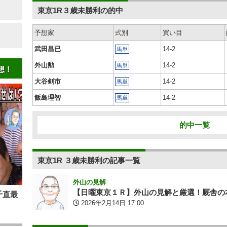
東京1R３歳未勝利の的中
予想家
式別
買い目
武田昌已
14-2
馬単
外山勲
14-2
馬単
想！
大谷剣市
14-2
馬単
飯島理智
14-2
馬単
的中一覧
東京1R ３歳未勝利の記事一覧
外山の見解
【日曜東京１Ｒ】外山の見解と厳選！厩舎の
千直最
2026年2月14日 17:00