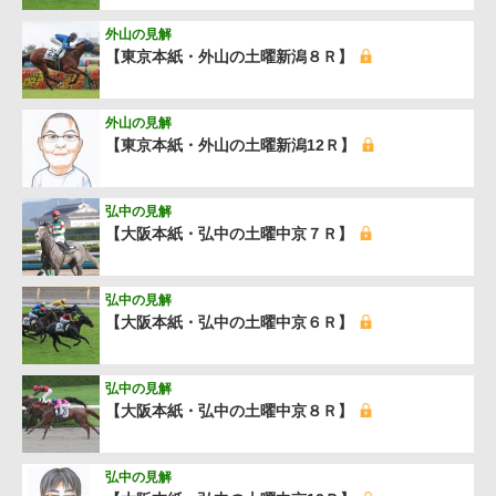
外山の見解
【東京本紙・外山の土曜新潟８Ｒ】
外山の見解
【東京本紙・外山の土曜新潟12Ｒ】
弘中の見解
【大阪本紙・弘中の土曜中京７Ｒ】
弘中の見解
【大阪本紙・弘中の土曜中京６Ｒ】
弘中の見解
【大阪本紙・弘中の土曜中京８Ｒ】
弘中の見解