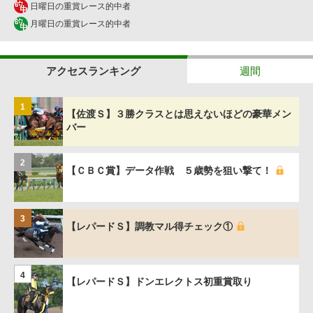
日曜日の重賞レース的中者
月曜日の重賞レース的中者
アクセスランキング
週間
1
【佐渡Ｓ】３勝クラスとは思えないほどの豪華メン
バー
2
【ＣＢＣ賞】データ作戦 ５歳勢を狙い撃て！
3
【レパードＳ】調教マル得チェック①
4
【レパードＳ】ドンエレクトス初重賞取り