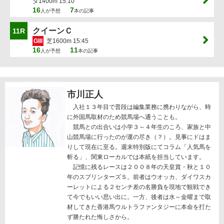
ダ1400m 15:10
16
7
人が予想
本の記事
クイーンＣ
11R
GIII
芝1600m 15:45
16
11
人が予想
本の記事
市川正人
入社１３年目で普段は編集業務に携わりながら、時
に外国馬取材のため競馬場へ通うことも。
競馬との出合いは小学３～４年生のころ、家族と中
山競馬場に行ったのが運の尽き（？）。見事にドはま
りして現在に至る。週末特別版にてコラム「人気馬を
斬る」、関東ローカルでは本紙を担当しています。
記憶に残るレースは２００８年の天皇賞・秋と１０
年のスプリンターズＳ。前者はウオッカ、ダイワスカ
ーレットによる２センチ差の名勝負を現地で観戦でき
て今でもいい思い出に。一方、後者は水～金曜まで取
材してきた香港馬ウルトラファンタジーに本命を打た
ず勝たれた悔しさから。