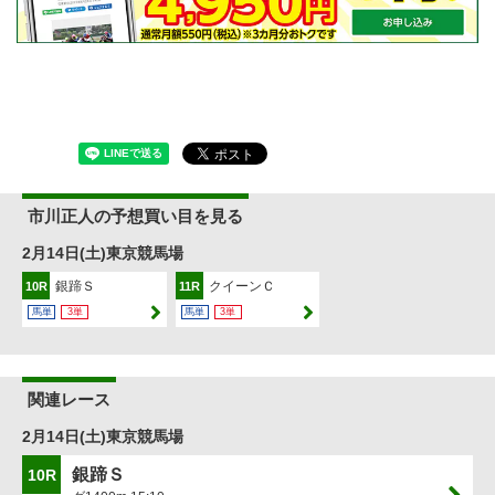
市川正人の予想買い目を見る
2月14日(土)東京競馬場
銀蹄Ｓ
クイーンＣ
10R
11R
馬単
3単
馬単
3単
関連レース
2月14日(土)東京競馬場
銀蹄Ｓ
10R