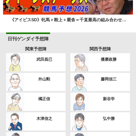
《アイビスSD》牝馬＋鞍上＋厩舎＝千直最高の組み合わせ…
日刊ゲンダイ予想陣
関東予想陣
関西予想陣
武田昌已
播磨政勝
外山勲
藤岡信三
橘正信
新谷学
木津信之
弘中勝