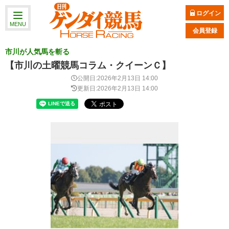
ログイン
MENU
会員登録
市川が人気馬を斬る
【市川の土曜競馬コラム・クイーンＣ】
公開日:2026年2月13日 14:00
更新日:2026年2月13日 14:00