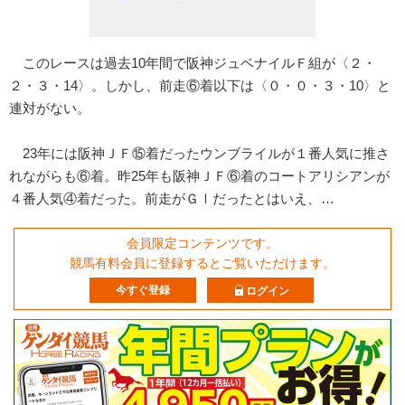
このレースは過去10年間で阪神ジュベナイルＦ組が〈２・
２・３・14〉。しかし、前走⑥着以下は〈０・０・３・10〉と
連対がない。
23年には阪神ＪＦ⑮着だったウンブライルが１番人気に推さ
れながらも⑥着。昨25年も阪神ＪＦ⑥着のコートアリシアンが
４番人気④着だった。前走がＧⅠだったとはいえ、…
会員限定コンテンツです。
競馬有料会員に登録するとご覧いただけます。
今すぐ登録
ログイン