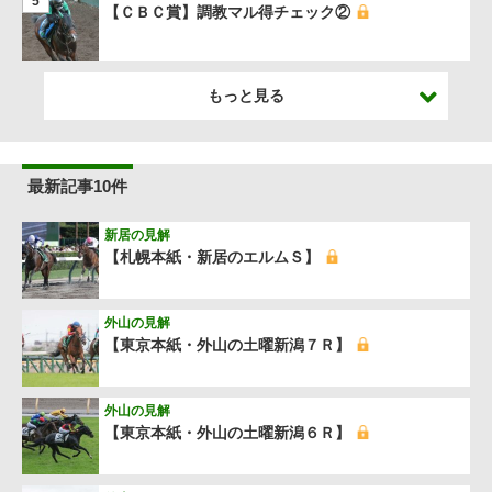
5
【ＣＢＣ賞】調教マル得チェック②
もっと見る
最新記事10件
新居の見解
【札幌本紙・新居のエルムＳ】
外山の見解
【東京本紙・外山の土曜新潟７Ｒ】
外山の見解
【東京本紙・外山の土曜新潟６Ｒ】