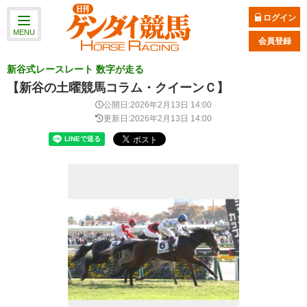
ログイン
MENU
会員登録
新谷式レースレート 数字が走る
【新谷の土曜競馬コラム・クイーンＣ】
公開日:2026年2月13日 14:00
更新日:2026年2月13日 14:00