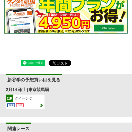
新谷学の予想買い目を見る
2月14日(土)東京競馬場
クイーンＣ
11R
馬単
3単
関連レース