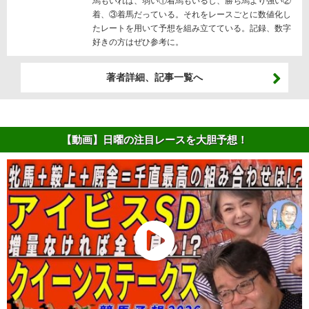
馬もいれば、弱い①着馬もいるし、勝ち馬より強い②
着、③着馬だっている。それをレースごとに数値化し
たレートを用いて予想を組み立てている。記録、数字
好きの方はぜひ参考に。
著者詳細、記事一覧へ
【動画】日曜の注目レースを大胆予想！