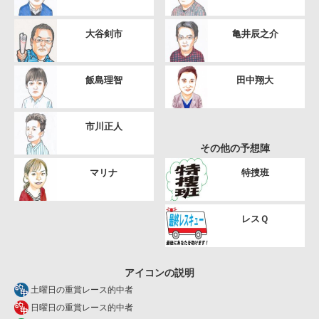
大谷剣市
亀井辰之介
飯島理智
田中翔大
市川正人
その他の予想陣
マリナ
特捜班
レスＱ
アイコンの説明
土曜日の重賞レース的中者
日曜日の重賞レース的中者