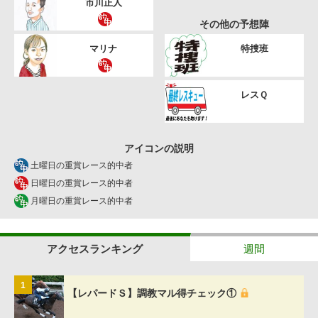
市川正人
その他の予想陣
マリナ
特捜班
レスＱ
アイコンの説明
土曜日の重賞レース的中者
日曜日の重賞レース的中者
月曜日の重賞レース的中者
アクセスランキング
週間
1
【レパードＳ】調教マル得チェック①