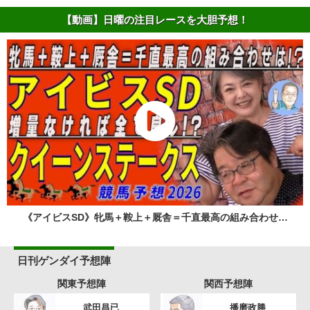
【動画】日曜の注目レースを大胆予想！
《アイビスSD》牝馬＋鞍上＋厩舎＝千直最高の組み合わせ…
日刊ゲンダイ予想陣
関東予想陣
関西予想陣
武田昌已
播磨政勝