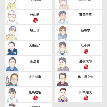
外山勲
藤岡信三
橘正信
新谷学
木津信之
弘中勝
新居哲
勝羽太郎
大谷剣市
亀井辰之介
飯島理智
田中翔大