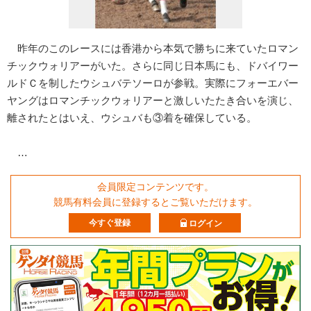
昨年のこのレースには香港から本気で勝ちに来ていたロマン
チックウォリアーがいた。さらに同じ日本馬にも、ドバイワー
ルドＣを制したウシュバテソーロが参戦。実際にフォーエバー
ヤングはロマンチックウォリアーと激しいたたき合いを演じ、
離されたとはいえ、ウシュバも③着を確保している。
…
会員限定コンテンツです。
競馬有料会員に登録するとご覧いただけます。
今すぐ登録
ログイン