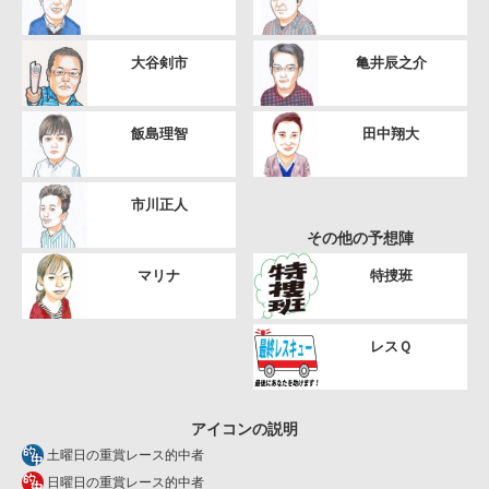
大谷剣市
亀井辰之介
飯島理智
田中翔大
市川正人
その他の予想陣
マリナ
特捜班
レスＱ
アイコンの説明
土曜日の重賞レース的中者
日曜日の重賞レース的中者