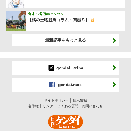
鬼才・橘 万券アタック
【橘の土曜競馬コラム・関越Ｓ】
最新記事をもっと見る
gendai_keiba
gendai.race
サイトポリシー
個人情報
著作権
リンク
よくある質問・お問い合わせ