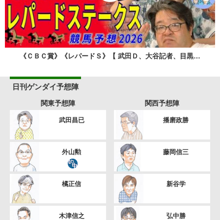
《ＣＢＣ賞》《レパードＳ》【 武田Ｄ、大谷記者、目黒…
日刊ゲンダイ予想陣
関東予想陣
関西予想陣
武田昌已
播磨政勝
外山勲
藤岡信三
橘正信
新谷学
木津信之
弘中勝