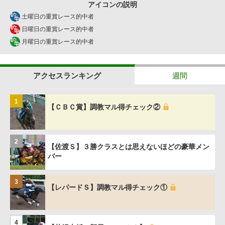
アイコンの説明
土曜日の重賞レース的中者
日曜日の重賞レース的中者
月曜日の重賞レース的中者
アクセスランキング
週間
1
【ＣＢＣ賞】調教マル得チェック②
2
【佐渡Ｓ】３勝クラスとは思えないほどの豪華メン
バー
3
【レパードＳ】調教マル得チェック①
4