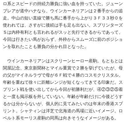
ロ系とスピードの持続力勝負に強い血を持っていた。ジューン
ブレアが道中ハナなら、ウインカーネリアンは２番手からの追
走。中山の短い直線で勝ち馬に番手から上がり３Ｆ３３秒０を
使われては、さすがに後続は手も足も出ない。スプリンターズ
Ｓは内枠有利とも言われるがスッと先行できるからであって、
今回は行きたい馬がおらず、外枠からスムーズに前のポジショ
ンを取れたことも勝負の分かれ目となった。
ウインカーネリアンはスクリーンヒーロー産駒。もともとは
関屋記念、東京新聞杯とマイル重賞で２勝を挙げていたが、母
の父がマイネルラヴで母が６Ｆ戦で４勝のコスモクリスタル。
年齢を重ねて徐々に距離レンジが短くなってきてる印象だ。ス
プリント戦を使い出してから今回が初勝利だが、④②③②⑤着
と一度も掲示板を外していない。年齢が年齢だけに今後どうす
るかは分からないが、個人的に見てみたいのは年末の香港スプ
リント。シャティンは洋芝で北海道の馬場に近いイメージ。ロ
ベルト系モーリス産駒の同馬は向きそうなイメージがある。