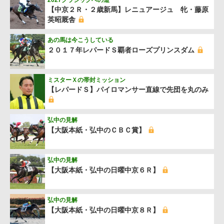
【中京２Ｒ・２歳新馬】レニュアージュ 牝・藤原
英昭厩舎
あの馬は今こうしている
２０１７年レパードＳ覇者ローズプリンスダム
ミスターＸの帯封ミッション
【レパードＳ】パイロマンサー直線で先団を丸のみ
弘中の見解
【大阪本紙・弘中のＣＢＣ賞】
弘中の見解
【大阪本紙・弘中の日曜中京６Ｒ】
弘中の見解
【大阪本紙・弘中の日曜中京８Ｒ】