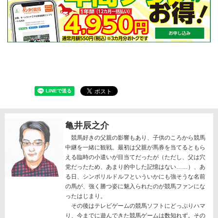
亀井辰之介
競馬好きの父親の影響もあり、子供のころから競馬
中継を一緒に観戦。最初は父親が馬券を当てるともら
える臨時の小遣いが目当てだったが（ただし、父は穴
党だったため、あまり的中した記憶はない……）、あ
る日、シンボリルドルフといういかにも強そうな名前
の馬が、強く勝つ姿に魅入られたのが競馬ファンにな
ったはじまり。
その後はテレビゲームの競馬ソフトにどっぷりハマ
り、今までに遊んできた競馬ゲームは数知れず。その