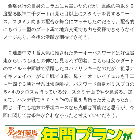
金曜発行の自身のコラムにも書いたのだが、直線の急坂を２
度登る阪神二千ダートは見た目以上にスタミナを要するコー
ス。スタミナ向きの配合が舞台にマッチしたのだろう。配合的
にもパワー型のダート馬で地方交流でも力を発揮できそうなイ
メージあり、今後の活躍が期待できそう。
２連勝中で１番人気に推されたテーオーパスワードは好位追
走からいつもほどの伸びは見られず⑦着。こちらは父がダート
のマイル～中距離で活躍したコパノリッキーなのだが、祖母ナ
イキフェイバーが６Ｆ戦で３勝、母テーオーレイチェルも千二
～千四で３勝と母系は短距離型。パスワード自身がミスプロの
５×４のクロスも持っている分、スタミナ面でやや見劣る。加
えて、ハンデ戦で５７・５㌔の斤量を背負った分もあったか。
同じ二千でも地方の平坦コースなら克服は可能だと思うが、今
回に関しては条件が合わなかったと考えていいだろう。