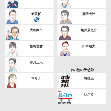
新居哲
勝羽太郎
大谷剣市
亀井辰之介
飯島理智
田中翔大
市川正人
その他の予想陣
マリナ
特捜班
レスＱ