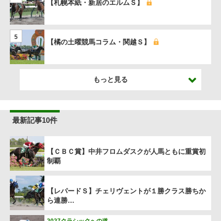
【札幌本紙・新居のエルムＳ】
5
【橘の土曜競馬コラム・関越Ｓ】
もっと見る
最新記事10件
【ＣＢＣ賞】中井フロムダスクが人馬ともに重賞初
制覇
【レパードＳ】チェリヴェントが１勝クラス勝ちか
ら連勝…
2027クラシックへの道