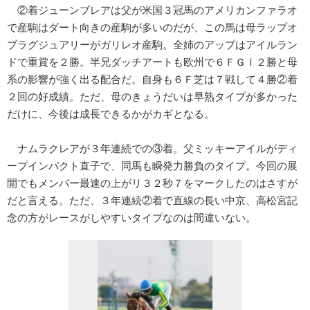
②着ジューンブレアは父が米国３冠馬のアメリカンファラオ
で産駒はダート向きの産駒が多いのだが、この馬は母ラップオ
ブラグジュアリーがガリレオ産駒。全姉のアップはアイルラン
ドで重賞を２勝。半兄ダッチアートも欧州で６ＦＧⅠ２勝と母
系の影響が強く出る配合だ。自身も６Ｆ芝は７戦して４勝②着
２回の好成績。ただ、母のきょうだいは早熟タイプが多かった
だけに、今後は成長できるかがカギとなる。
ナムラクレアが３年連続での③着。父ミッキーアイルがディ
ープインパクト直子で、同馬も瞬発力勝負のタイプ。今回の展
開でもメンバー最速の上がリ３２秒７をマークしたのはさすが
だと言える。ただ、３年連続②着で直線の長い中京、高松宮記
念の方がレースがしやすいタイプなのは間違いない。