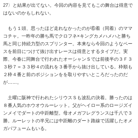
27〉と結果が出てない。今回の内容を見てもこの舞台は得意で
はないのかもしれない。
もう１頭、思ったほど走れなかったのが⑥着（同着）のママ
コチャ。一昨年の勝ち馬でクロフネ×キングカメハメハと勝ち
馬と同じ持続力型のスプリンター。本来なら今回のようなペー
スを前目につけて抜け出すレースは得意とするタイプだ。実
際、今春に同舞台で行われたオーシャンＳでは前後半の３Ｆ３
３秒７＝３３秒４の流れを３番手から抜け出している。枠順も
２枠４番と前のポジションをを取りやすいところだったのだ
が……。
土曜に阪神で行われたシリウスＳも波乱の決着。勝ったのは
８番人気のホウオウルーレット。父がヘイロー系のロージズイ
ンメイでダートの中距離型。母オメガフレグランスは千八で３
勝。ルーレットの半兄には中距離のダート路線で活躍したオメ
ガパフュームもいる。