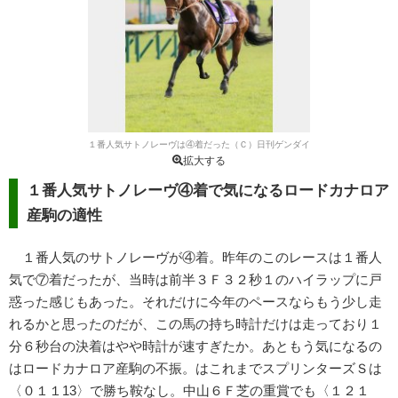
１番人気サトノレーヴは④着だった（Ｃ）日刊ゲンダイ
拡大する
１番人気サトノレーヴ④着で気になるロードカナロア
産駒の適性
１番人気のサトノレーヴが④着。昨年のこのレースは１番人
気で⑦着だったが、当時は前半３Ｆ３２秒１のハイラップに戸
惑った感じもあった。それだけに今年のペースならもう少し走
れるかと思ったのだが、この馬の持ち時計だけは走っており１
分６秒台の決着はやや時計が速すぎたか。あともう気になるの
はロードカナロア産駒の不振。はこれまでスプリンターズＳは
〈０１１13〉で勝ち鞍なし。中山６Ｆ芝の重賞でも〈１２１