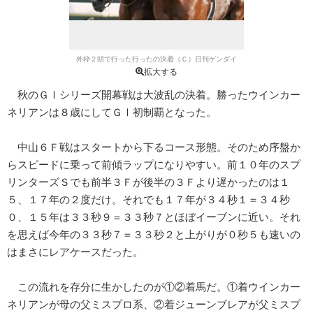
外枠２頭で行った行ったの決着（Ｃ）日刊ゲンダイ
拡大する
秋のＧⅠシリーズ開幕戦は大波乱の決着。勝ったウインカー
ネリアンは８歳にしてＧⅠ初制覇となった。
中山６Ｆ戦はスタートから下るコース形態。そのため序盤か
らスピードに乗って前傾ラップになりやすい。前１０年のスプ
リンターズＳでも前半３Ｆが後半の３Ｆより遅かったのは１
５、１７年の２度だけ。それでも１７年が３４秒１＝３４秒
０、１５年は３３秒９＝３３秒７とほぼイーブンに近い。それ
を思えば今年の３３秒７＝３３秒２と上がりが０秒５も速いの
はまさにレアケースだった。
この流れを存分に生かしたのが①②着馬だ。①着ウインカー
ネリアンが母の父ミスプロ系、②着ジューンブレアが父ミスプ