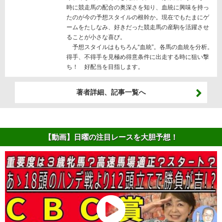
時に競走馬の配合の奥深さを知り、血統に興味を持っ
たのが今の予想スタイルの根幹か。現在でもたまにゲ
ームをたしなみ、好きだった競走馬の産駒を活躍させ
ることが小さな喜び。
予想スタイルはもちろん“血統”。各馬の血統を分析。
得手、不得手を見極め得意条件に出走する時に狙い撃
ち！ 好配当を目指します。
著者詳細、記事一覧へ
【動画】日曜の注目レースを大胆予想！