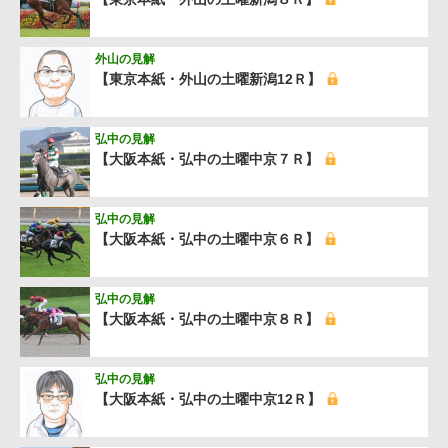
外山の見解
【東京本紙・外山の土曜新潟12Ｒ】
弘中の見解
【大阪本紙・弘中の土曜中京７Ｒ】
弘中の見解
【大阪本紙・弘中の土曜中京６Ｒ】
弘中の見解
【大阪本紙・弘中の土曜中京８Ｒ】
弘中の見解
【大阪本紙・弘中の土曜中京12Ｒ】