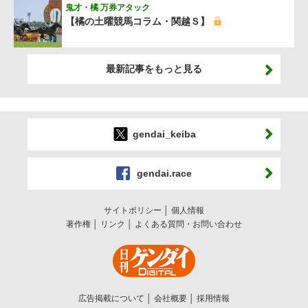
鬼才・橘 万券アタック
【橘の土曜競馬コラム・関越Ｓ】
最新記事をもっと見る
gendai_keiba
gendai.race
サイトポリシー
個人情報
著作権
リンク
よくある質問・お問い合わせ
広告掲載について
会社概要
採用情報