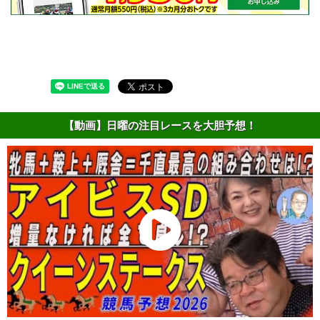
【動画】日曜の注目レースを大胆予想！