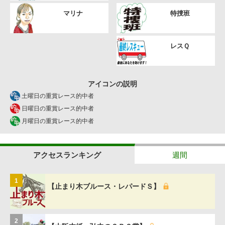
マリナ
特捜班
レスＱ
アイコンの説明
土曜日の重賞レース的中者
日曜日の重賞レース的中者
月曜日の重賞レース的中者
アクセスランキング
週間
1
【止まり木ブルース・レパードＳ】
2