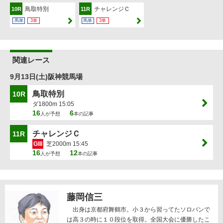
鳥取特別
チャレンジＣ
10R
11R
馬単
3単
馬単
3単
関連レース
9月13日(土)阪神競馬場
鳥取特別
10R
ダ1800m 15:05
16
6
人が予想
本の記事
チャレンジＣ
11R
GIII
芝2000m 15:45
16
12
人が予想
本の記事
藤岡信三
出身は京都府舞鶴市。小３から習ってたソロバンで
は高３の時に１０段位を取得。全国大会に優勝したこ