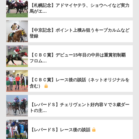
【札幌記念】アドマイヤテラ、ショウヘイなど実力
馬がエ…
【中京記念】ポイント上積み狙うキープカルムなど
登録
【ＣＢＣ賞】デビュー15年目の中井は重賞初制覇
フロム…
【ＣＢＣ賞】レース後の談話（ネットオリジナルを
含む）
【レパードＳ】チェリヴェント好内容Ｖで３歳ダー
トの主…
【レパードＳ】レース後の談話