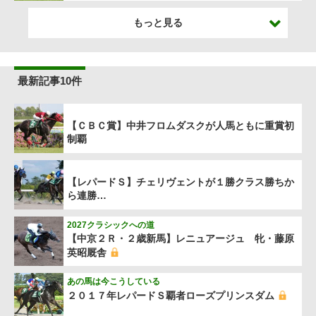
もっと見る
最新記事10件
【ＣＢＣ賞】中井フロムダスクが人馬ともに重賞初
制覇
【レパードＳ】チェリヴェントが１勝クラス勝ちか
ら連勝…
2027クラシックへの道
【中京２Ｒ・２歳新馬】レニュアージュ 牝・藤原
英昭厩舎
あの馬は今こうしている
２０１７年レパードＳ覇者ローズプリンスダム