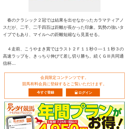
春のクラシック２冠では結果を出せなかったカラマティアノ
スだが、二千、二千四百は距離が長かった印象。気勢の強いタ
イプでもあり、マイルへの距離短縮なら見直せる。
４走前、こうやまき賞ではラスト２Ｆ１１秒０―１１秒３の
高速ラップを、きっちり伸びて差し切り勝ち。続くＧⅢ共同通
信杯…
会員限定コンテンツです。
競馬有料会員に登録するとご覧いただけます。
今すぐ登録
ログイン