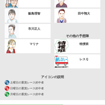
飯島理智
田中翔大
市川正人
その他の予想陣
マリナ
特捜班
レスＱ
アイコンの説明
土曜日の重賞レース的中者
日曜日の重賞レース的中者
月曜日の重賞レース的中者