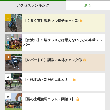
アクセスランキング
週間
1
【ＣＢＣ賞】調教マル得チェック②
2
【佐渡Ｓ】３勝クラスとは思えないほどの豪華メン
バー
3
【レパードＳ】調教マル得チェック①
4
【札幌本紙・新居のエルムＳ】
5
【橘の土曜競馬コラム・関越Ｓ】