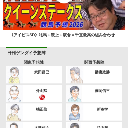
《アイビスSD》牝馬＋鞍上＋厩舎＝千直最高の組み合わせ…
日刊ゲンダイ予想陣
関東予想陣
関西予想陣
武田昌已
播磨政勝
外山勲
藤岡信三
橘正信
新谷学
木津信之
弘中勝