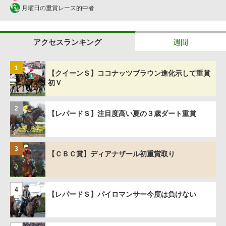
月曜日の重賞レース的中者
アクセスランキング
週間
1
【クイーンＳ】ココナッツブラウン進化示して重賞
初Ｖ
2
【レパードＳ】注目度高い夏の３歳ダート重賞
3
【ＣＢＣ賞】ディアナザール初重賞取り
4
【レパードＳ】パイロマンサー今度は負けない