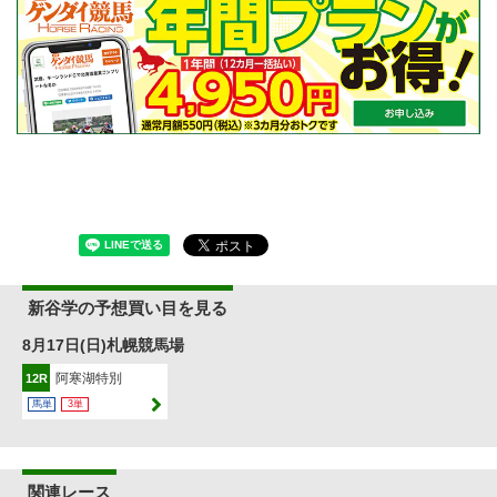
新谷学の予想買い目を見る
8月17日(日)札幌競馬場
阿寒湖特別
12R
馬単
3単
関連レース