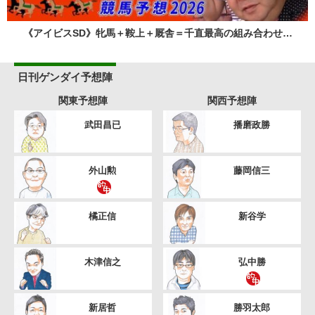
《アイビスSD》牝馬＋鞍上＋厩舎＝千直最高の組み合わせ…
日刊ゲンダイ予想陣
関東予想陣
関西予想陣
武田昌已
播磨政勝
外山勲
藤岡信三
橘正信
新谷学
木津信之
弘中勝
新居哲
勝羽太郎