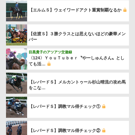
【エルムＳ】ウェイワードアクト重賞制覇なるか
【佐渡Ｓ】３勝クラスとは思えないほどの豪華メン
バー
目黒貴子のアツアツ交遊録
〈124〉ＹｏｕＴｕｂｅｒ〝やーしゅんさん〟とし
ても活…
【レパードＳ】メルカントゥール杉山晴流の攻め馬
をこな…
【レパードＳ】調教マル得チェック①
【レパードＳ】調教マル得チェック②