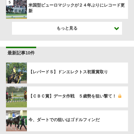
5
米国型ピューロマジックが２４年ぶりにレコード更
新
もっと見る
最新記事10件
【レパードＳ】ドンエレクトス初重賞取り
【ＣＢＣ賞】データ作戦 ５歳勢を狙い撃て！
今、ダートでの狙いはゴドルフィンだ