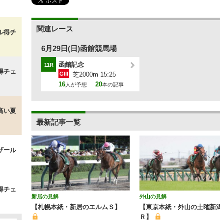
関連レース
ル得チ
6月29日(日)函館競馬場
函館記念
11R
得チェ
GIII
芝2000m 15:25
16
20
人が予想
本の記事
高い夏
最新記事一覧
ザール
得チェ
新居の見解
外山の見解
【札幌本紙・新居のエルムＳ】
【東京本紙・外山の土曜新
Ｒ】