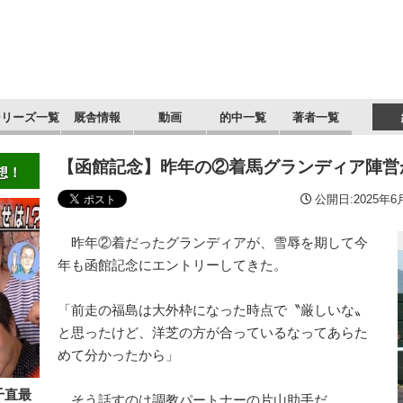
シリーズ一覧
厩舎情報
動画
的中一覧
著者一覧
【函館記念】昨年の②着馬グランディア陣営
想！
公開日:2025年6月
昨年②着だったグランディアが、雪辱を期して今
年も函館記念にエントリーしてきた。
「前走の福島は大外枠になった時点で〝厳しいな〟
と思ったけど、洋芝の方が合っているなってあらた
めて分かったから」
千直最
そう話すのは調教パートナーの片山助手だ。