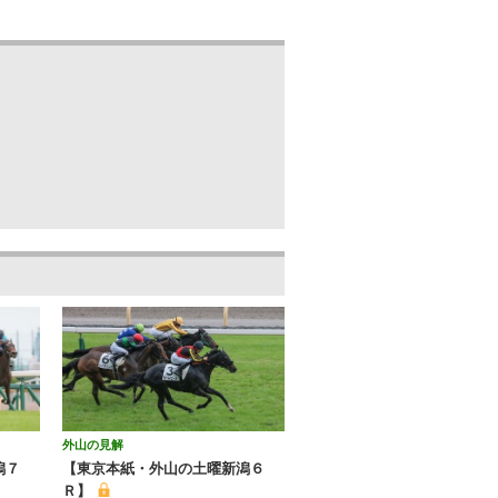
外山の見解
潟７
【東京本紙・外山の土曜新潟６
Ｒ】