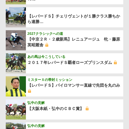
【レパードＳ】チェリヴェントが１勝クラス勝ちか
ら連勝…
2027クラシックへの道
【中京２Ｒ・２歳新馬】レニュアージュ 牝・藤原
英昭厩舎
あの馬は今こうしている
２０１７年レパードＳ覇者ローズプリンスダム
ミスターＸの帯封ミッション
【レパードＳ】パイロマンサー直線で先団を丸のみ
弘中の見解
【大阪本紙・弘中のＣＢＣ賞】
弘中の見解