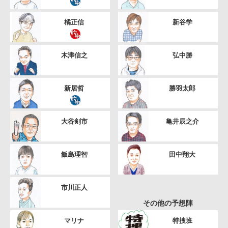
橘正信
新谷学
木津信之
弘中勝
新居哲
勝羽太郎
大谷剣市
亀井辰之介
飯島理智
田中翔大
市川正人
その他の予想陣
マリナ
特捜班