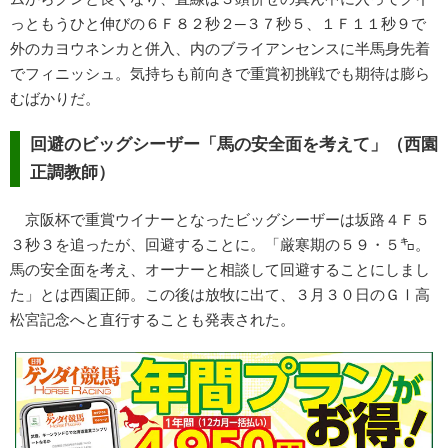
っともうひと伸びの６Ｆ８２秒２─３７秒５、１Ｆ１１秒９で
外のカヨウネンカと併入、内のブライアンセンスに半馬身先着
でフィニッシュ。気持ちも前向きで重賞初挑戦でも期待は膨ら
むばかりだ。
回避のビッグシーザー「馬の安全面を考えて」（西園
正調教師）
京阪杯で重賞ウイナーとなったビッグシーザーは坂路４Ｆ５
３秒３を追ったが、回避することに。「厳寒期の５９・５㌔。
馬の安全面を考え、オーナーと相談して回避することにしまし
た」とは西園正師。この後は放牧に出て、３月３０日のＧⅠ高
松宮記念へと直行することも発表された。