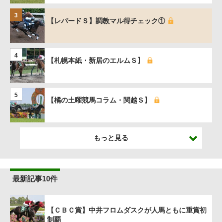
3
【レパードＳ】調教マル得チェック①
4
【札幌本紙・新居のエルムＳ】
5
【橘の土曜競馬コラム・関越Ｓ】
もっと見る
最新記事10件
【ＣＢＣ賞】中井フロムダスクが人馬ともに重賞初
制覇