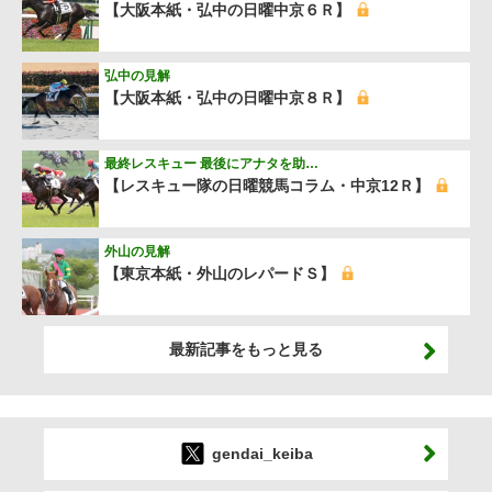
【大阪本紙・弘中の日曜中京６Ｒ】
弘中の見解
【大阪本紙・弘中の日曜中京８Ｒ】
最終レスキュー 最後にアナタを助…
【レスキュー隊の日曜競馬コラム・中京12Ｒ】
外山の見解
【東京本紙・外山のレパードＳ】
最新記事をもっと見る
gendai_keiba