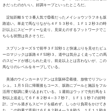
きだったのがいい。好調キープといったところだ。
淀短距離Ｓで３番人気で⑬着だったメイショウソラフネも坂
路追い。単走で馬なりながら４Ｆ５３秒６、１Ｆ１２秒３の時
計以上にスピーディーな走り。見栄えのするフットワークでこ
ちらも状態は良さそうだ。
スプリンターズＳで前半３Ｆ32秒１と快速ぶりを見せたピュ
ーロマジックは坂路４Ｆ53秒３。道中は気分よく走ってこの馬
のスピードが感じられた走り。前走以上とは言わないが、この
馬なりのレベルをキープしている。
美浦のウインカーネリアンは京阪杯②着後、放牧でリフレッ
シュ。１月５日に帰厩後もコース、坂路にプールと施設をフル
活用で順調に乗り込まれている。１週前はウッドで先行馬を１
秒以上追走して６Ｆ８２秒４─３７秒７、１Ｆ１１秒７の好時
計。ゴール過ぎもスピードを緩めず、しっかり負荷をかけてき
た。この効果で直前は６Ｆ８２秒４―３８秒５、１Ｆ１１秒８