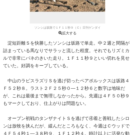
ソンシは坂路で１Ｆ１１秒９（Ｃ）日刊ゲンダイ
拡大する
淀短距離Ｓを快勝したソンシは坂路で単走。中２週と間隔が
詰まっている馬なりでサラッと流した程度。それでもリズミカ
ルで非常にバネのきいた走り。１Ｆ１１秒９といい切れを見せ
ていた。好調をキープしている。
中山のラピスラズリＳを逃げ切ったペアポルックスは坂路４
Ｆ５２秒８。ラスト２Ｆ２５秒０―１２秒６と数字は地味だ
が、これは最後まで無理しなかったから。先週は４Ｆ５０秒９
もマークしており、仕上がりは問題ない。
オープン初戦のタンザナイトＳを逃げて④着と善戦したシロ
ンは放牧を挟んだが、緩んだところもなく、今週はＣウッドで
４Ｆ５４秒１―３８秒９、１Ｆ１２秒４。時計以上に活発な動