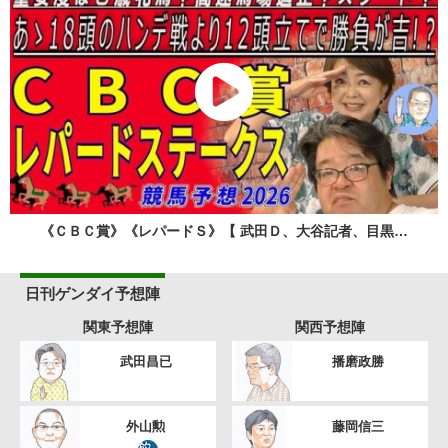
《ＣＢＣ賞》《レパードＳ》【 武田Ｄ、大谷記者、目黒…
日刊ゲンダイ予想陣
関東予想陣
関西予想陣
武田昌已
播磨政勝
外山勲
藤岡信三