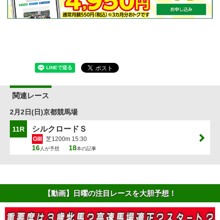
関連レース
2月2日(日)京都競馬場
シルクロードＳ
11R
GIII
芝1200m 15:30
16
18
人が予想
本の記事
【動画】日曜の注目レースを大胆予想！