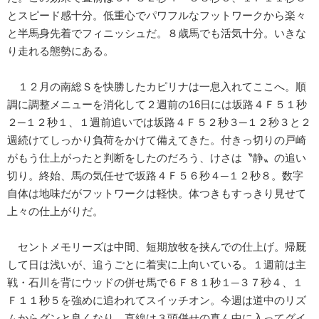
とスピード感十分。低重心でパワフルなフットワークから楽々
と半馬身先着でフィニッシュだ。８歳馬でも活気十分。いきな
り走れる態勢にある。
１２月の南総Ｓを快勝したカピリナは一息入れてここへ。順
調に調整メニューを消化して２週前の16日には坂路４Ｆ５１秒
２─１２秒１、１週前追いでは坂路４Ｆ５２秒３─１２秒３と２
週続けてしっかり負荷をかけて備えてきた。付きっ切りの戸崎
がもう仕上がったと判断をしたのだろう、けさは〝静〟の追い
切り。終始、馬の気任せで坂路４Ｆ５６秒４─１２秒８。数字
自体は地味だがフットワークは軽快。体つきもすっきり見せて
上々の仕上がりだ。
セントメモリーズは中間、短期放牧を挟んでの仕上げ。帰厩
して日は浅いが、追うごとに着実に上向いている。１週前は主
戦・石川を背にウッドの併せ馬で６Ｆ８１秒１─３７秒４、１
Ｆ１１秒５を強めに追われてスイッチオン。今週は道中のリズ
ムからグンと良くなり、直線は３頭併せの真ん中に入ってグイ