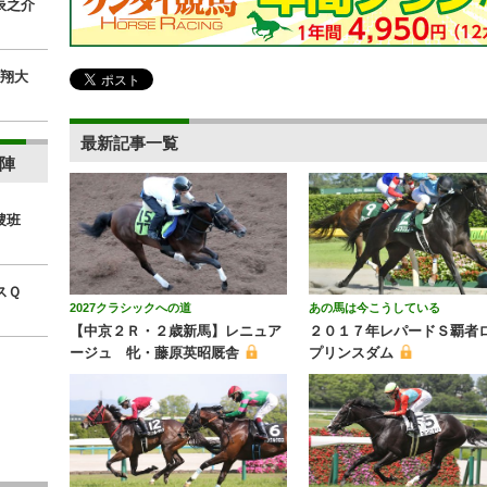
辰之介
翔大
最新記事一覧
陣
捜班
スＱ
2027クラシックへの道
あの馬は今こうしている
【中京２Ｒ・２歳新馬】レニュア
２０１７年レパードＳ覇者
ージュ 牝・藤原英昭厩舎
プリンスダム