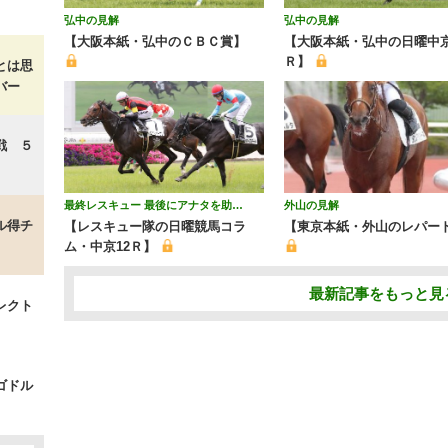
弘中の見解
弘中の見解
【大阪本紙・弘中のＣＢＣ賞】
【大阪本紙・弘中の日曜中
Ｒ】
とは思
バー
戦 ５
最終レスキュー 最後にアナタを助…
外山の見解
ル得チ
【レスキュー隊の日曜競馬コラ
【東京本紙・外山のレパー
ム・中京12Ｒ】
最新記事をもっと見
レクト
ゴドル