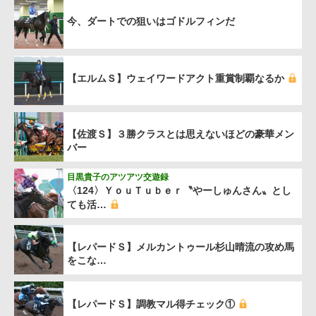
今、ダートでの狙いはゴドルフィンだ
【エルムＳ】ウェイワードアクト重賞制覇なるか
【佐渡Ｓ】３勝クラスとは思えないほどの豪華メン
バー
目黒貴子のアツアツ交遊録
〈124〉ＹｏｕＴｕｂｅｒ〝やーしゅんさん〟とし
ても活…
【レパードＳ】メルカントゥール杉山晴流の攻め馬
をこな…
【レパードＳ】調教マル得チェック①