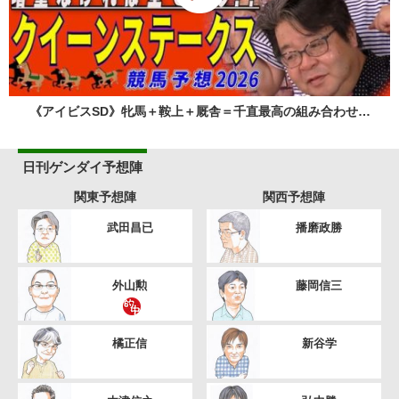
《アイビスSD》牝馬＋鞍上＋厩舎＝千直最高の組み合わせ…
日刊ゲンダイ予想陣
関東予想陣
関西予想陣
武田昌已
播磨政勝
外山勲
藤岡信三
橘正信
新谷学