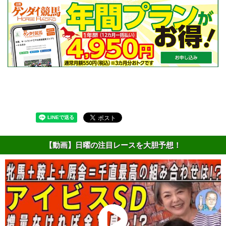
【動画】日曜の注目レースを大胆予想！