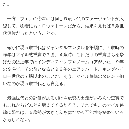
た。
一方、ブエナの②着には同じ５歳世代のファーヴェントが入
線して、④着にもトロヴァトーレだから、結果を見れば５歳世
代優位だったということか。
確かに現５歳世代はジャンタルマンタルを筆頭に、４歳時の
昨年はマイル芝重賞で７勝。４歳時にこれだけの重賞勝ちを挙
げたのは近年ではインディチャンプやノームコアがいた１９年
の９勝で、その前となると９９年のエアジハード、キングヘイ
ロー世代の７勝以来のことだ。そう、マイル路線のタレント揃
いなのが現５歳世代とも言える。
最強世代との評価がある明け４歳勢の出走がいろんな重賞で
もこれからどんどん増えてくるだろう。それでもこのマイル路
線に限れば、５歳勢が大きく立ちはだかる可能性を秘めている
かもしれない。