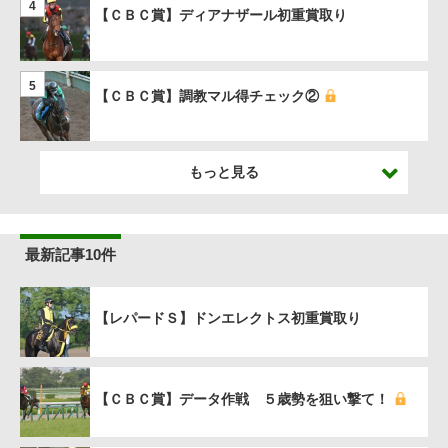
4
【ＣＢＣ賞】ディアナザール初重賞取り
5
【ＣＢＣ賞】調教マル得チェック②
もっと見る
最新記事10件
【レパードＳ】ドンエレクトス初重賞取り
【ＣＢＣ賞】データ作戦 ５歳勢を狙い撃て！