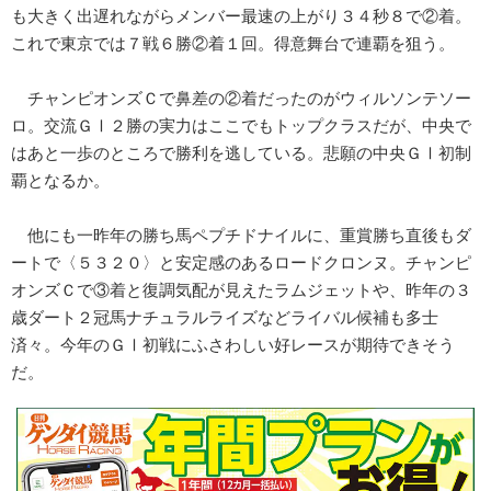
も大きく出遅れながらメンバー最速の上がり３４秒８で②着。
これで東京では７戦６勝②着１回。得意舞台で連覇を狙う。
チャンピオンズＣで鼻差の②着だったのがウィルソンテソー
ロ。交流ＧⅠ２勝の実力はここでもトップクラスだが、中央で
はあと一歩のところで勝利を逃している。悲願の中央ＧⅠ初制
覇となるか。
他にも一昨年の勝ち馬ペプチドナイルに、重賞勝ち直後もダ
ートで〈５３２０〉と安定感のあるロードクロンヌ。チャンピ
オンズＣで③着と復調気配が見えたラムジェットや、昨年の３
歳ダート２冠馬ナチュラルライズなどライバル候補も多士
済々。今年のＧⅠ初戦にふさわしい好レースが期待できそう
だ。