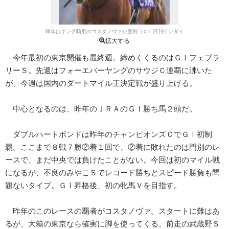
昨年はキング騎乗のコスタノヴァが勝利（Ｃ）日刊ゲンダイ
拡大する
今年最初の東京開催も最終週。締めくくるのはＧⅠフェブラ
リーＳ。先週はフォーエバーヤングのサウジＣ連覇に沸いた
が、今週は国内のダートマイル王決定戦が盛り上げる。
中心となるのは、昨年のＪＲＡのＧⅠ勝ち馬２頭だ。
ダブルハートボンドは昨年のチャンピオンズＣでＧⅠ初制
覇。ここまで８戦７勝②着１回で、②着に敗れたのは門別のレ
ースで、まだ中央では負けたことがない。今回は初のマイル戦
になるが、不良のみやこＳでレコード勝ちとスピード勝負も問
題ないタイプ。ＧⅠ昇格後、初の牝馬Ｖを目指す。
昨年のこのレースの覇者がコスタノヴァ。スタートに難はあ
るが、大箱の東京なら確実に脚を使ってくる。前走の武蔵野Ｓ