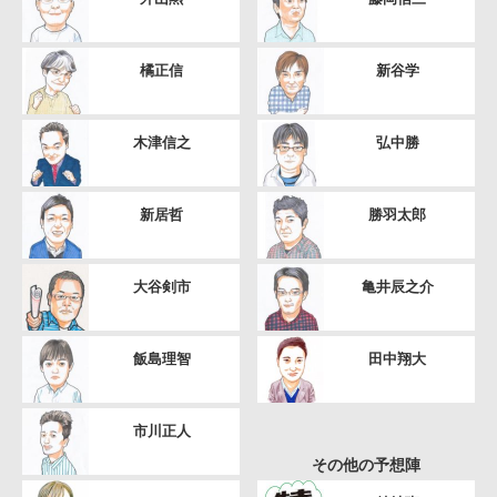
橘正信
新谷学
木津信之
弘中勝
新居哲
勝羽太郎
大谷剣市
亀井辰之介
飯島理智
田中翔大
市川正人
その他の予想陣