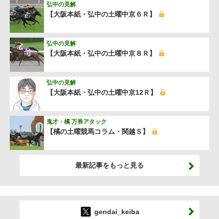
弘中の見解
【大阪本紙・弘中の土曜中京６Ｒ】
弘中の見解
【大阪本紙・弘中の土曜中京８Ｒ】
弘中の見解
【大阪本紙・弘中の土曜中京12Ｒ】
鬼才・橘 万券アタック
【橘の土曜競馬コラム・関越Ｓ】
最新記事をもっと見る
gendai_keiba