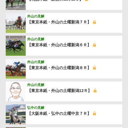
外山の見解
【東京本紙・外山の土曜新潟７Ｒ】
外山の見解
【東京本紙・外山の土曜新潟６Ｒ】
外山の見解
【東京本紙・外山の土曜新潟８Ｒ】
外山の見解
【東京本紙・外山の土曜新潟12Ｒ】
弘中の見解
【大阪本紙・弘中の土曜中京７Ｒ】