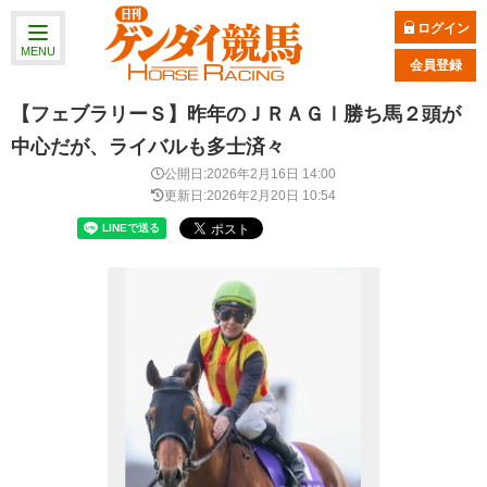
ログイン
MENU
会員登録
【フェブラリーＳ】昨年のＪＲＡＧⅠ勝ち馬２頭が
中心だが、ライバルも多士済々
公開日:2026年2月16日 14:00
更新日:2026年2月20日 10:54