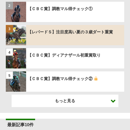
2
【ＣＢＣ賞】調教マル得チェック①
3
【レパードＳ】注目度高い夏の３歳ダート重賞
4
【ＣＢＣ賞】ディアナザール初重賞取り
5
【ＣＢＣ賞】調教マル得チェック②
もっと見る
最新記事10件