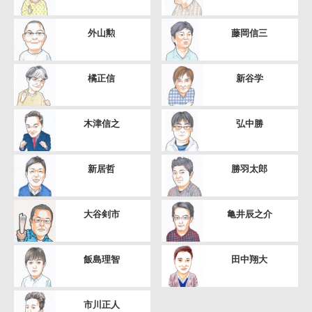
外山勲
藤岡信三
橘正信
新谷学
木津信之
弘中勝
新居哲
勝羽太郎
大谷剣市
亀井辰之介
飯島理智
田中翔大
市川正人