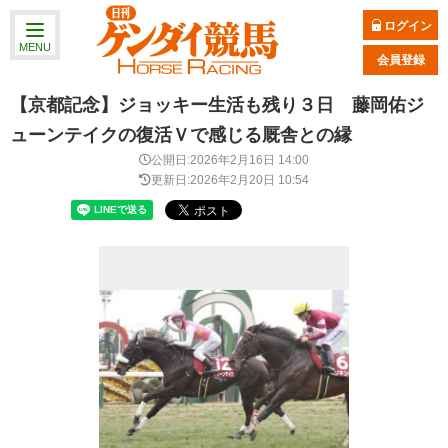
ログイン
MENU
会員登録
【京都記念】ジョッキー生活も残り３日 藤岡佑ジ
ューンテイクの復活Ｖで感じる厩舎との縁
公開日:2026年2月16日 14:00
更新日:2026年2月20日 10:54