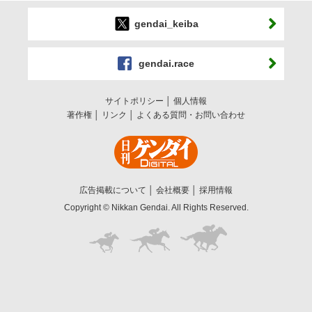
gendai_keiba
gendai.race
サイトポリシー
個人情報
著作権
リンク
よくある質問・お問い合わせ
広告掲載について
会社概要
採用情報
Copyright © Nikkan Gendai. All Rights Reserved.