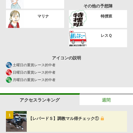
その他の予想陣
マリナ
特捜班
レスＱ
アイコンの説明
土曜日の重賞レース的中者
日曜日の重賞レース的中者
月曜日の重賞レース的中者
アクセスランキング
週間
1
【レパードＳ】調教マル得チェック①