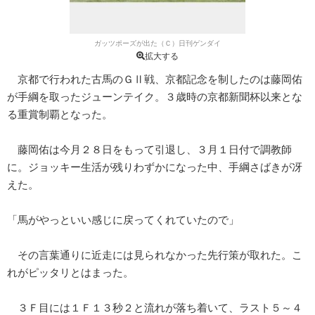
ガッツポーズが出た（Ｃ）日刊ゲンダイ
拡大する
京都で行われた古馬のＧⅡ戦、京都記念を制したのは藤岡佑
が手綱を取ったジューンテイク。３歳時の京都新聞杯以来とな
る重賞制覇となった。
藤岡佑は今月２８日をもって引退し、３月１日付で調教師
に。ジョッキー生活が残りわずかになった中、手綱さばきが冴
えた。
「馬がやっといい感じに戻ってくれていたので」
その言葉通りに近走には見られなかった先行策が取れた。こ
れがピッタリとはまった。
３Ｆ目には１Ｆ１３秒２と流れが落ち着いて、ラスト５～４