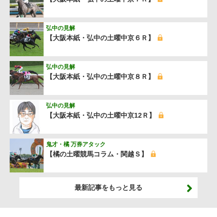
弘中の見解
【大阪本紙・弘中の土曜中京６Ｒ】
弘中の見解
【大阪本紙・弘中の土曜中京８Ｒ】
弘中の見解
【大阪本紙・弘中の土曜中京12Ｒ】
鬼才・橘 万券アタック
【橘の土曜競馬コラム・関越Ｓ】
最新記事をもっと見る