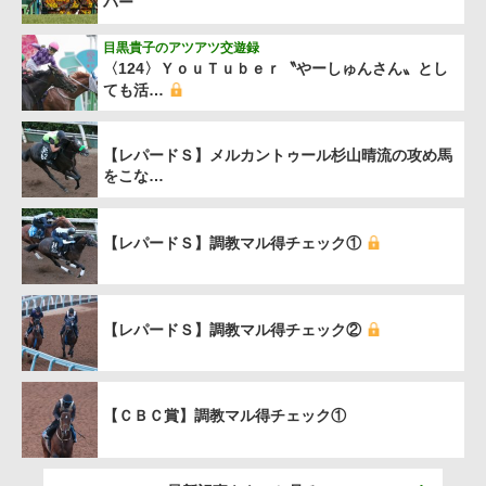
バー
目黒貴子のアツアツ交遊録
〈124〉ＹｏｕＴｕｂｅｒ〝やーしゅんさん〟とし
ても活…
【レパードＳ】メルカントゥール杉山晴流の攻め馬
をこな…
【レパードＳ】調教マル得チェック①
【レパードＳ】調教マル得チェック②
【ＣＢＣ賞】調教マル得チェック①