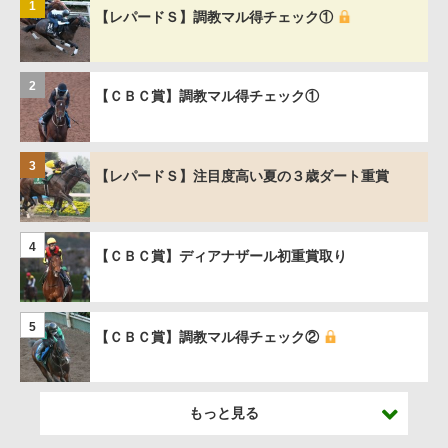
1
【レパードＳ】調教マル得チェック①
2
【ＣＢＣ賞】調教マル得チェック①
3
【レパードＳ】注目度高い夏の３歳ダート重賞
4
【ＣＢＣ賞】ディアナザール初重賞取り
5
【ＣＢＣ賞】調教マル得チェック②
もっと見る