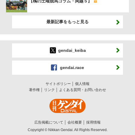
【橘の土曜競馬コラム・関越Ｓ】
最新記事をもっと見る
gendai_keiba
gendai.race
サイトポリシー
個人情報
著作権
リンク
よくある質問・お問い合わせ
広告掲載について
会社概要
採用情報
Copyright © Nikkan Gendai. All Rights Reserved.