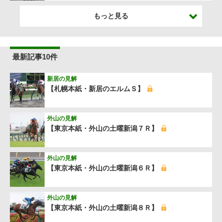
もっと見る
最新記事10件
新居の見解
【札幌本紙・新居のエルムＳ】
外山の見解
【東京本紙・外山の土曜新潟７Ｒ】
外山の見解
【東京本紙・外山の土曜新潟６Ｒ】
外山の見解
【東京本紙・外山の土曜新潟８Ｒ】