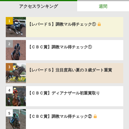
アクセスランキング
週間
1
【レパードＳ】調教マル得チェック①
2
【ＣＢＣ賞】調教マル得チェック①
3
【レパードＳ】注目度高い夏の３歳ダート重賞
4
【ＣＢＣ賞】ディアナザール初重賞取り
5
【ＣＢＣ賞】調教マル得チェック②