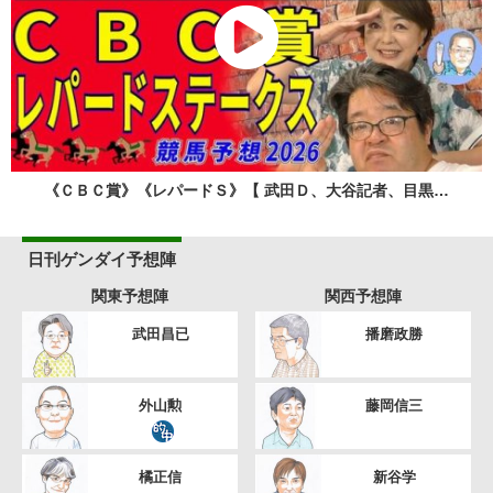
《ＣＢＣ賞》《レパードＳ》【 武田Ｄ、大谷記者、目黒…
日刊ゲンダイ予想陣
関東予想陣
関西予想陣
武田昌已
播磨政勝
外山勲
藤岡信三
橘正信
新谷学