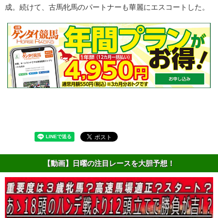
成。続けて、古馬牝馬のパートナーも華麗にエスコートした。
【動画】日曜の注目レースを大胆予想！