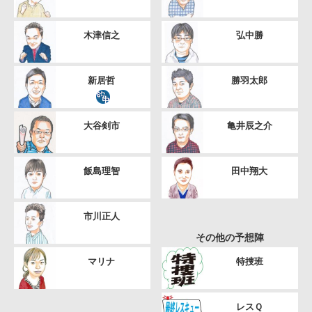
木津信之
弘中勝
新居哲
勝羽太郎
大谷剣市
亀井辰之介
飯島理智
田中翔大
市川正人
その他の予想陣
マリナ
特捜班
レスＱ