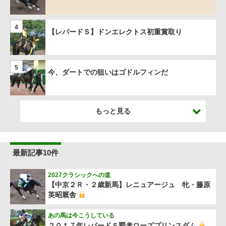
4
【レパードＳ】ドンエレクトス初重賞取り
5
今、ダートでの狙いはゴドルフィンだ
もっと見る
最新記事10件
2027クラシックへの道
【中京２Ｒ・２歳新馬】レニュアージュ 牝・藤原
英昭厩舎
あの馬は今こうしている
２０１７年レパードＳ覇者ローズプリンスダム