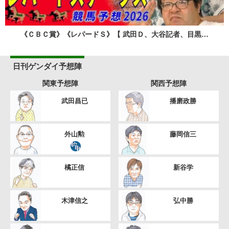
《ＣＢＣ賞》《レパードＳ》【 武田Ｄ、大谷記者、目黒…
日刊ゲンダイ予想陣
関東予想陣
関西予想陣
武田昌已
播磨政勝
外山勲
藤岡信三
橘正信
新谷学
木津信之
弘中勝