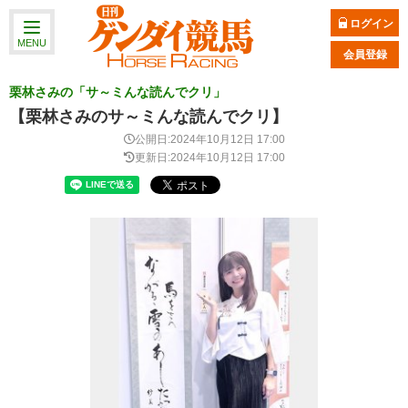
ログイン
MENU
会員登録
栗林さみの「サ～ミんな読んでクリ」
【栗林さみのサ～ミんな読んでクリ】
公開日:2024年10月12日 17:00
更新日:2024年10月12日 17:00