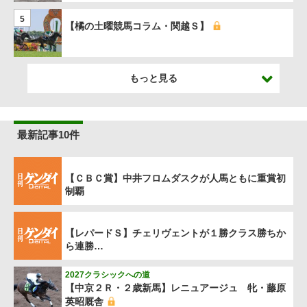
5
【橘の土曜競馬コラム・関越Ｓ】
もっと見る
最新記事10件
【ＣＢＣ賞】中井フロムダスクが人馬ともに重賞初
制覇
【レパードＳ】チェリヴェントが１勝クラス勝ちか
ら連勝…
2027クラシックへの道
【中京２Ｒ・２歳新馬】レニュアージュ 牝・藤原
英昭厩舎