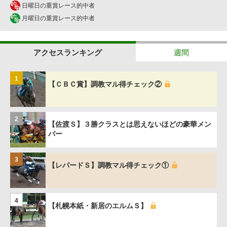
日曜日の重賞レース的中者
月曜日の重賞レース的中者
アクセスランキング
週間
1
【ＣＢＣ賞】調教マル得チェック②
2
【佐渡Ｓ】３勝クラスとは思えないほどの豪華メン
バー
3
【レパードＳ】調教マル得チェック①
4
【札幌本紙・新居のエルムＳ】