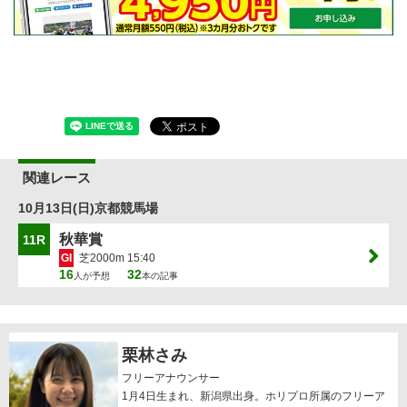
関連レース
10月13日(日)京都競馬場
秋華賞
11R
GI
芝2000m 15:40
16
32
人が予想
本の記事
栗林さみ
フリーアナウンサー
1月4日生まれ、新潟県出身。ホリプロ所属のフリーア