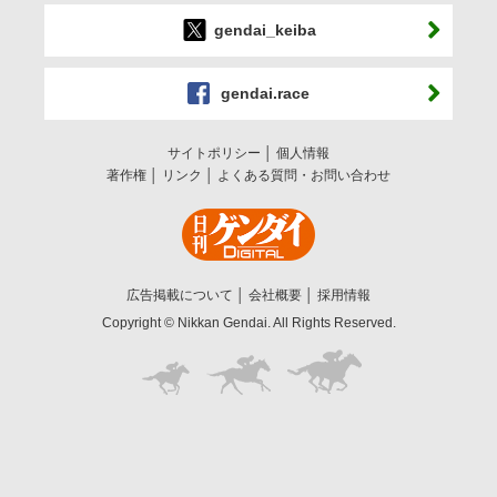
gendai_keiba
gendai.race
サイトポリシー
個人情報
著作権
リンク
よくある質問・お問い合わせ
広告掲載について
会社概要
採用情報
Copyright © Nikkan Gendai. All Rights Reserved.