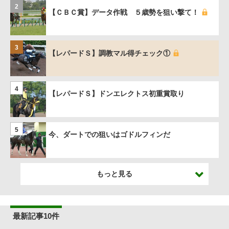
2
【ＣＢＣ賞】データ作戦 ５歳勢を狙い撃て！
3
【レパードＳ】調教マル得チェック①
4
【レパードＳ】ドンエレクトス初重賞取り
5
今、ダートでの狙いはゴドルフィンだ
もっと見る
最新記事10件