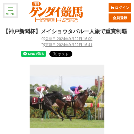
ログイン
MENU
会員登録
【神戸新聞杯】メイショウタバル一人旅で重賞制覇
公開日:2024年9月22日 16:00
更新日:2024年9月22日 16:41