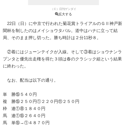
（Ｃ）日刊ゲンダイ
拡大する
22日（日）に中京で行われた菊花賞トライアルのＧⅡ神戸新
聞杯を制したのはメイショウタバル。道中はハナに立って結
局、そのまま押し切った。勝ち時計は２分11秒８。
②着にはジューンテイクが入線。そして③着はショウナンラ
プンタと優先出走権を得た３頭は春のクラシック組という結果
に終わった。
なお、配当は以下の通り。
単 勝⑮５４０円
複 勝⑮２５０円①２２０円⑪２５０円
枠 連①⑧１８４０円
馬 連①⑮２６４０円
馬 単⑮→①４８７０円