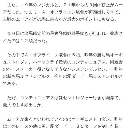
また、１９年のマジカルと、２１年からの３回は鞍上がムー
アだった。つまり、Ａ・オブライエン厩舎が何頭出してきて、
主戦のムーアがどの馬に乗るかが最大のポイントにもなる。
１０日に出馬確定前の最終登録継続手続きが行われ、発表さ
れたのは１２頭だった。
その中でＡ・オブライエン厩舎は５頭。昨年の勝ち馬オーギ
ュストロダン、ハーツクライ産駒のコンティニュアス、同厩舎
のペースメーカー役となりそうなハンスアンデルセン、一昨年
の勝ち馬ルクセンブルク、今年の愛ダービー馬ロスアンゼルス
である。
ただ、コンティニュアスは愛セントレジャー行きが濃厚で、
最大でも４頭出しか。
ムーアが乗るといわれているのはオーギュストロダン。昨年
はこのレースの他に英、愛ダービー、ＢＣターフを制した超一