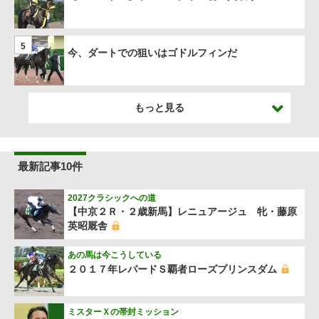
5
今、ダートでの狙いはゴドルフィンだ
もっと見る
最新記事10件
2027クラシックへの道
【中京２Ｒ・２歳新馬】レニュアージュ 牝・藤原
英昭厩舎
あの馬は今こうしている
２０１７年レパードＳ覇者ローズプリンスダム
ミスターＸの帯封ミッション