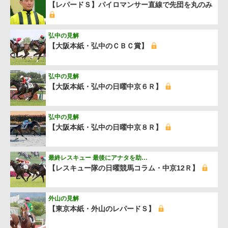
【レパードＳ】パイロマンサー直線で先団を丸のみ
弘中の見解
【大阪本紙・弘中のＣＢＣ賞】
弘中の見解
【大阪本紙・弘中の日曜中京６Ｒ】
弘中の見解
【大阪本紙・弘中の日曜中京８Ｒ】
最終レスキュー 最後にアナタを助…
【レスキュー隊の日曜競馬コラム・中京12Ｒ】
外山の見解
【東京本紙・外山のレパードＳ】