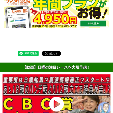
【動画】日曜の注目レースを大胆予想！