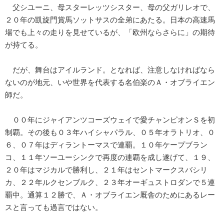
父シユーニ、母スターレッツシスター、母の父ガリレオで、
２０年の凱旋門賞馬ソットサスの全弟にあたる。日本の高速馬
場でも上々の走りを見せているが、「欧州ならさらに」の期待
が持てる。
だが、舞台はアイルランド。となれば、注意しなければなら
ないのが地元、いや世界を代表する名伯楽のＡ・オブライエン
師だ。
００年にジャイアンツコーズウェイで愛チャンピオンＳを初
制覇。その後も０３年ハイシャパラル、０５年オラトリオ、０
６、０７年はディラントーマスで連覇。１０年ケープブラン
コ、１１年ソーユーシンクで再度の連覇を成し遂げて、１９、
２０年はマジカルで勝利し、２１年はセントマークスバシリ
カ、２２年ルクセンブルク、２３年オーギュストロダンで５連
覇中。通算１２勝で、Ａ・オブライエン厩舎のためにあるレー
スと言っても過言ではない。