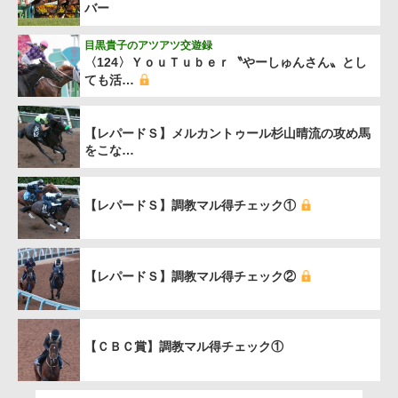
バー
目黒貴子のアツアツ交遊録
〈124〉ＹｏｕＴｕｂｅｒ〝やーしゅんさん〟とし
ても活…
【レパードＳ】メルカントゥール杉山晴流の攻め馬
をこな…
【レパードＳ】調教マル得チェック①
【レパードＳ】調教マル得チェック②
【ＣＢＣ賞】調教マル得チェック①