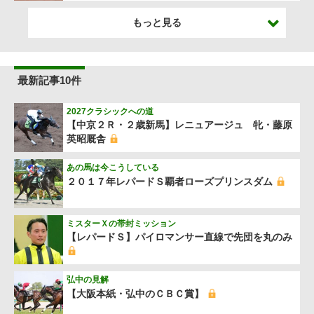
もっと見る
最新記事10件
2027クラシックへの道
【中京２Ｒ・２歳新馬】レニュアージュ 牝・藤原
英昭厩舎
あの馬は今こうしている
２０１７年レパードＳ覇者ローズプリンスダム
ミスターＸの帯封ミッション
【レパードＳ】パイロマンサー直線で先団を丸のみ
弘中の見解
【大阪本紙・弘中のＣＢＣ賞】