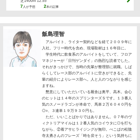
芝1400m 12:55
7
2
人が予想
本の記事
飯島理智
アルバイト、ライター契約などを経て２００９年に
入社。フリー時代を含め、現場取材は１６年目に。
学生時代に飲食系のアルバイトをしていて、フロア
マネジャーが「日刊ゲンダイ」の熱烈な読者でした。
それがきっかけで、当時の先輩が整理部に就職。しば
らくしてレース部のアルバイトに空きができると、先
輩の紹介によりレース部へ。人と人のつながりを感じ
ますね。
懇意にしていただいている厩舎は奥平、高木。会心
のヒットは１４年のスプリンターズＳです。１３番人
気のスノードラゴンが本命で、馬単２万６０４０円を
◎○、３連単１９万９３０円も。
ただ、いいことばかりではありません。０７年のヴ
ィクトリアマイルは１２番人気のコイウタに◎を打ち
ながら、②着アサヒライジングが無印。ぺこぱの松陰
寺太勇さんのフレーズ「時を戻そう」という気持ちに