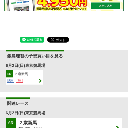
飯島理智の予想買い目を見る
6月2日(日)東京競馬場
２歳新馬
6R
馬単
3単
関連レース
6月2日(日)東京競馬場
２歳新馬
6R