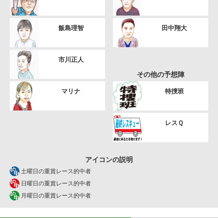
飯島理智
田中翔大
市川正人
その他の予想陣
マリナ
特捜班
レスＱ
アイコンの説明
土曜日の重賞レース的中者
日曜日の重賞レース的中者
月曜日の重賞レース的中者