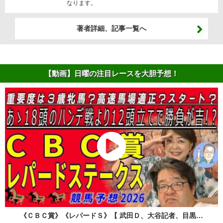
なります。
著者詳細、記事一覧へ
【動画】日曜の注目レースを大胆予想！
《ＣＢＣ賞》《レパードＳ》【 武田Ｄ、大谷記者、目黒…