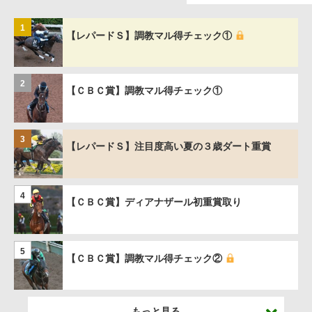
1
【レパードＳ】調教マル得チェック①
2
【ＣＢＣ賞】調教マル得チェック①
3
【レパードＳ】注目度高い夏の３歳ダート重賞
4
【ＣＢＣ賞】ディアナザール初重賞取り
5
【ＣＢＣ賞】調教マル得チェック②
もっと見る