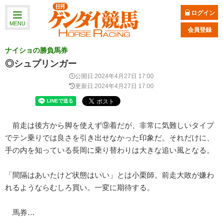
ログイン
MENU
会員登録
ナイショの勝負馬券
◎シュプリンガー
公開日:2024年4月27日 17:00
更新日:2024年4月27日 17:00
前走は後方から脚を使えず⑨着だが、非常に気難しいタイプ
でテン乗りでは良さを引き出せなかった印象だ。それだけに、
手の内を知っている長岡に乗り替わりは大きな追い風となる。
「間隔はあいたけど状態はいい」とは小栗師。前走大敗が嫌わ
れるようならむしろ買い。一変に期待する。
馬券…