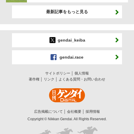
最新記事をもっと見る
gendai_keiba
gendai.race
サイトポリシー
個人情報
著作権
リンク
よくある質問・お問い合わせ
広告掲載について
会社概要
採用情報
Copyright © Nikkan Gendai. All Rights Reserved.