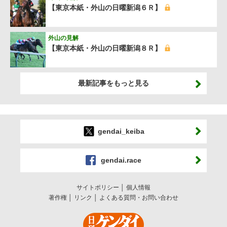
【東京本紙・外山の日曜新潟６Ｒ】
外山の見解
【東京本紙・外山の日曜新潟８Ｒ】
最新記事をもっと見る
gendai_keiba
gendai.race
サイトポリシー
個人情報
著作権
リンク
よくある質問・お問い合わせ