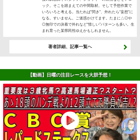
ック。そこを踏まえての中間取材。そして予想作業で
いろいろと考える。当たれば“閃き”、外れたら“妄想”に
なる。すいません。ご迷惑かけてます。たまに△◎や
◎無印での決着で外れなど“惜しい”パターンも多い。生
まれ育った某県民性ゆえかもしれません。
著者詳細、記事一覧へ
【動画】日曜の注目レースを大胆予想！