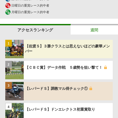
日曜日の重賞レース的中者
月曜日の重賞レース的中者
アクセスランキング
週間
1
【佐渡Ｓ】３勝クラスとは思えないほどの豪華メン
バー
2
【ＣＢＣ賞】データ作戦 ５歳勢を狙い撃て！
3
【レパードＳ】調教マル得チェック①
4
【レパードＳ】ドンエレクトス初重賞取り