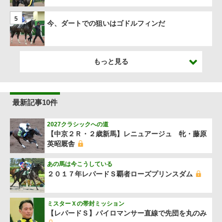
5
今、ダートでの狙いはゴドルフィンだ
もっと見る
最新記事10件
2027クラシックへの道
【中京２Ｒ・２歳新馬】レニュアージュ 牝・藤原
英昭厩舎
あの馬は今こうしている
２０１７年レパードＳ覇者ローズプリンスダム
ミスターＸの帯封ミッション
【レパードＳ】パイロマンサー直線で先団を丸のみ