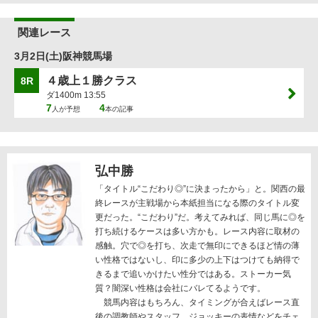
関連レース
3月2日(土)阪神競馬場
４歳上１勝クラス
8R
ダ1400m 13:55
7
4
人が予想
本の記事
弘中勝
「タイトル“こだわり◎”に決まったから」と。関西の最
終レースが主戦場から本紙担当になる際のタイトル変
更だった。“こだわり”だ。考えてみれば、同じ馬に◎を
打ち続けるケースは多い方かも。レース内容に取材の
感触。穴で◎を打ち、次走で無印にできるほど情の薄
い性格ではないし、印に多少の上下はつけても納得で
きるまで追いかけたい性分ではある。ストーカー気
質？闇深い性格は会社にバレてるようです。
競馬内容はもちろん、タイミングが合えばレース直
後の調教師やスタッフ、ジョッキーの表情などをチェ