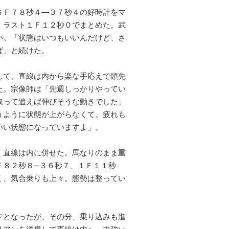
６Ｆ７８秒４―３７秒４の好時計をマ
、ラスト１Ｆ１２秒０でまとめた。武
い。「状態はいつもいいんだけど、さ
ば」と続けた。
して、直線は内から楽な手応えで頭先
た。宗像師は「先週しっかりやってい
取って追えば伸びそうな動きでした」
うように状態が上がらなくて。疲れも
いい状態になっていますよ」。
。直線は内に併せた。馬なりのまま重
Ｆ８２秒８─３６秒７、１Ｆ１１秒
く、気合乗りも上々。態勢は整ってい
ドとなったが、その分、乗り込みも進