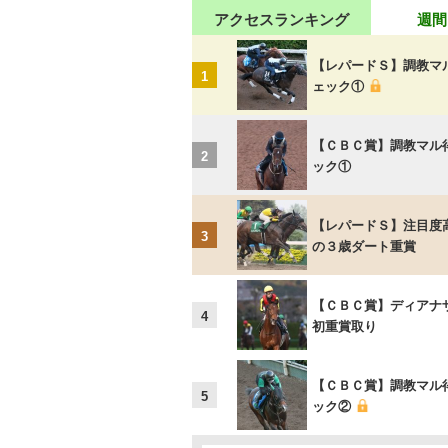
アクセスランキング
週間
【レパードＳ】調教マ
1
ェック①
【ＣＢＣ賞】調教マル
2
ック①
【レパードＳ】注目度
3
の３歳ダート重賞
【ＣＢＣ賞】ディアナ
4
初重賞取り
【ＣＢＣ賞】調教マル
5
ック②