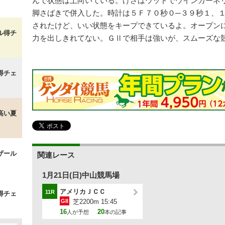
んで状態は上向いている。けさはウッドでウインカーネ
脚さばきで併入した。時計は５Ｆ７０秒０─３９秒１、
されたけど、いい状態をキープできているよ。オープン
ル得チ
力を出しきれてない。ＧⅡで相手は強いが、スムーズな
得チェ
高い夏
ザール
関連レース
1月21日(日)中山競馬場
アメリカＪＣＣ
11R
得チェ
GII
芝2200m 15:45
16
20
人が予想
本の記事