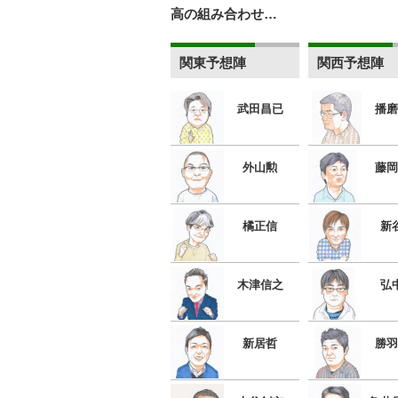
高の組み合わせ…
関東予想陣
関西予想陣
武田昌已
播磨
外山勲
藤岡
橘正信
新
木津信之
弘
新居哲
勝羽