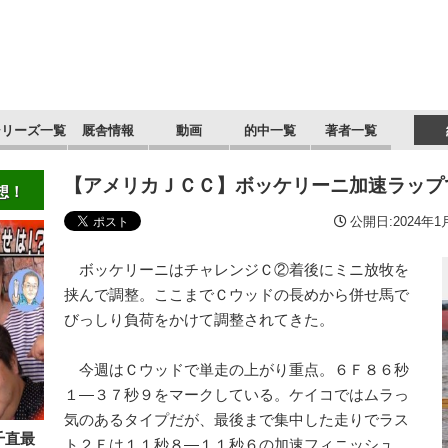
シリーズ一覧
厩舎情報
動画
的中一覧
著者一覧
【アメリカＪＣＣ】ボッケリーニ加速ラップ
想！
公開日:2024年1月
ボッケリーニはチャレンジＣ②着後にミニ放牧を
挟んで調整。ここまでＣウッドの長めから併せ馬で
びっしり負荷をかけて調整されてきた。
今週はＣウッドで単走の上がり重点。６Ｆ８６秒
１―３７秒９をマークしている。ケイコではムラっ
気のあるタイプだが、最後まで集中した走りでラス
千直最
ト２Ｆは１１秒８―１１秒６の加速フィニッシュ。