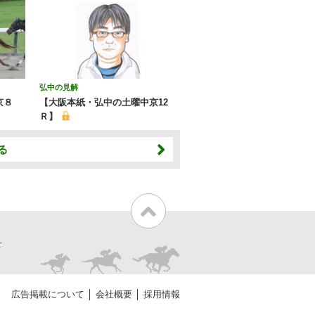
弘中の見解
京８
【大阪本紙・弘中の土曜中京12
Ｒ】
る
せ
広告掲載について
会社概要
採用情報