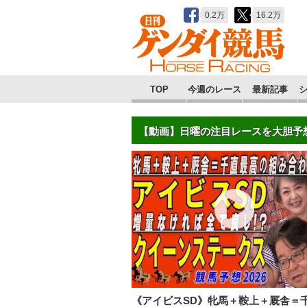
0.2万
16.2万
TOP
今週のレース
最新記事
【動画】日曜の注目レースを大胆予
《アイビスSD》牝馬＋鞍上＋厩舎＝