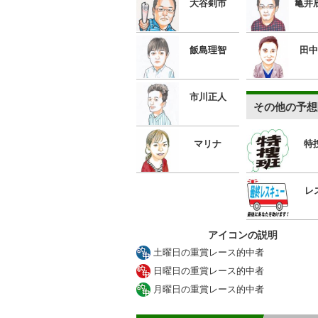
大谷剣市
亀井
飯島理智
田中
市川正人
その他の予想
マリナ
特
レ
アイコンの説明
土曜日の重賞レース的中者
日曜日の重賞レース的中者
月曜日の重賞レース的中者