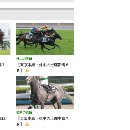
外山の見解
潟７
【東京本紙・外山の土曜新潟６
Ｒ】
弘中の見解
12
【大阪本紙・弘中の土曜中京７
Ｒ】