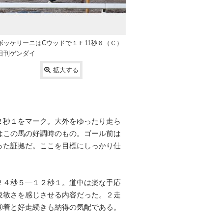
ボッケリーニはCウッドで１Ｆ11秒６（Ｃ）
日刊ゲンダイ
拡大する
２秒１をマーク。大外をゆったり走ら
はこの馬の好調時のもの。ゴール前は
った証拠だ。ここを目標にしっかり仕
２４秒５―１２秒１。道中は楽な手応
俊敏さを感じさせる内容だった。２走
③着と好走続きも納得の気配である。