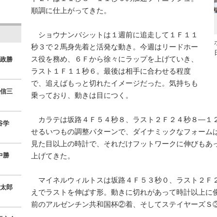
順調に仕上がってきた。
ショウナンバシットは１週前に追走して１Ｆ１１
秒３で２馬身先着と活発な動き。今週はリードホー
ス役を務め、６Ｆから徐々にラップを上げていき、
政勝
ラスト１Ｆ１１秒６。最後は相手に合わせる程度
で、追えばもっと切れたイメージだった。気持ちも
信三
乗っており、動きは目につく。
カラテは坂路４Ｆ５４秒８、ラスト２Ｆ２４秒８―１
谷学
せるいつもの調整パターンで、ダイナミックなフォーム
見た目以上の時計で、それだけフットワークに伸びもあ
中勝
上げてきた。
マイネルウィルトスは坂路４Ｆ５３秒０、ラスト２Ｆ
太郎
えでラストを伸ばす形。動きに切れがあって時計以上に
前のアルゼンチン共和国杯②着、そしてステイヤーズＳ