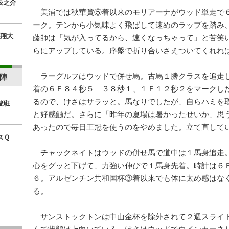
辰之介
美浦では秋華賞⑤着以来のモリアーナがウッド単走で
ーク。テンから小気味よく飛ばして速めのラップを踏み
翔大
藤師は「気が入ってるから、速くなっちゃって」と苦笑
らにアップしている。序盤で折り合いさえついてくれれ
ラーグルフはウッドで併せ馬。古馬１勝クラスを追走
陣
着の６Ｆ８４秒５―３８秒１、１Ｆ１２秒２をマークし
るので、けさはサラッと。馬なりでしたが、自らハミを
捜班
と好感触だ。さらに「昨年の夏場は暑かったせいか、思
あったので毎日王冠を使うのをやめました。立て直して
スＱ
チャックネイトはウッドの併せ馬で道中は１馬身追走
心をグッと下げて、力強い伸びで１馬身先着。時計は６
６。アルゼンチン共和国杯③着以来でも体に太め感はな
る。
サンストックトンは中山金杯を除外されて２週スライ