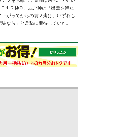
リアンを誘導して直線は内へ。力強い
１Ｆ１２秒０。鹿戸師は「出走を待た
に上がってからの前２走は、いずれも
競馬なら」と反撃に期待していた。