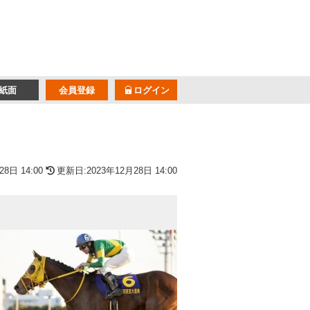
紙面
会員登録
ログイン
8日 14:00
更新日:2023年12月28日 14:00