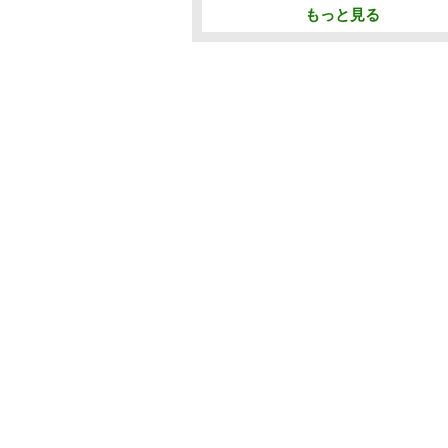
もっと見る