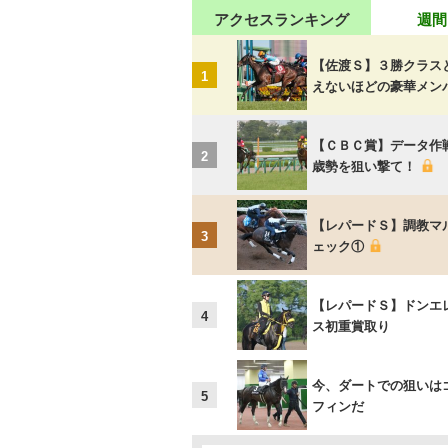
アクセスランキング
週間
【佐渡Ｓ】３勝クラス
1
えないほどの豪華メン
【ＣＢＣ賞】データ作
2
歳勢を狙い撃て！
【レパードＳ】調教マ
3
ェック①
【レパードＳ】ドンエ
4
ス初重賞取り
今、ダートでの狙いは
5
フィンだ