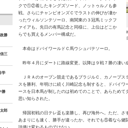
クで①②着したキングズソード、ノットゥルノも参
戦。さらにチャンピオンズＣでラストの伸びが凄か
ったウィルソンテソーロ、南関東の３冠馬ミックフ
ァイアも。先日の有馬記念と同様に、上位はどこか
らでも買えるメンバー構成だ。
政勝
本命はドバイワールドＣ馬ウシュバテソーロ。
信三
昨年４月にダートに路線変更。以降は９戦７勝の凄い
谷学
ＪＲＡのオープン競走であるブラジルＣ、カノープス
スを勝利、年明けに続く川崎記念も制すると、ドバイワ
ースを日本馬が制したのは初めてのことで、あらためて
中勝
思い知らされた。
太郎
帰国初戦の日テレ盃も楽勝し、再び海外へ。ただ、さ
あまりにも速く、勝手が違ったか。それでも⑤着なら健
評価は変わるものではない。