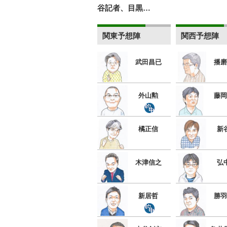
谷記者、目黒…
関東予想陣
関西予想陣
武田昌已
播磨
外山勲
藤岡
橘正信
新
木津信之
弘
新居哲
勝羽