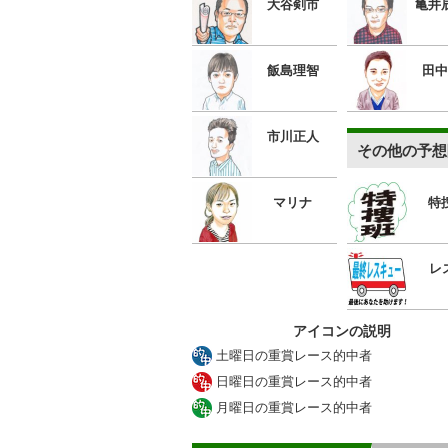
大谷剣市
亀井
飯島理智
田中
市川正人
その他の予想
マリナ
特
レ
アイコンの説明
土曜日の重賞レース的中者
日曜日の重賞レース的中者
月曜日の重賞レース的中者