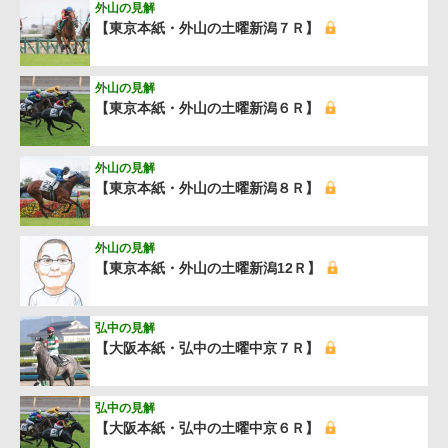
外山の見解
【東京本紙・外山の土曜新潟７Ｒ】
外山の見解
【東京本紙・外山の土曜新潟６Ｒ】
外山の見解
【東京本紙・外山の土曜新潟８Ｒ】
外山の見解
【東京本紙・外山の土曜新潟12Ｒ】
弘中の見解
【大阪本紙・弘中の土曜中京７Ｒ】
弘中の見解
【大阪本紙・弘中の土曜中京６Ｒ】