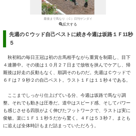
最後まで馬なり（Ｃ）日刊ゲンダイ
拡大する
先週のＣウッド自己ベストに続き今週は坂路１Ｆ11秒
５
秋初戦の毎日王冠は初の古馬相手ながら重賞を制覇し、目下
４連勝中。その後は１０月２７日まで放牧を挟んでケアし、帰
厩後は好走の反動もなく、順調そのものだ。先週はＣウッドで
６Ｆは７９秒２の自己ベスト。ラスト１Ｆは１１秒４である。
ここまでしっかり仕上げている分、今週は坂路で馬なり調
整。それでも動きは圧巻だ。道中はスピード感、そしてパワー
も感じさせる四肢がよく伸びたフットワークで、ラストは実に
俊敏。楽に１Ｆ１１秒５だから驚く。４Ｆは５３秒７。まとも
に追えば全体時計もまだ詰まっていただろう。