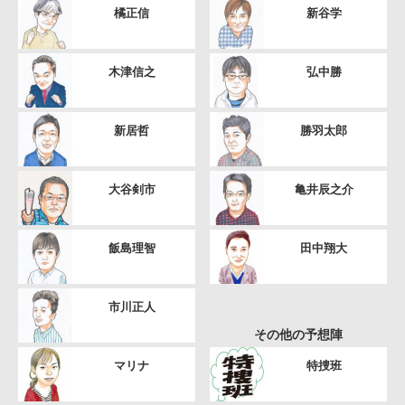
橘正信
新谷学
木津信之
弘中勝
新居哲
勝羽太郎
大谷剣市
亀井辰之介
飯島理智
田中翔大
市川正人
その他の予想陣
マリナ
特捜班