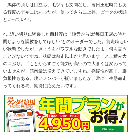
馬体の張りは目立ち、毛ヅヤも文句なし。毎日王冠時にもあ
る程度のデキにはあったが、使ってさらに上昇。ピークの状態
といっていい。
○…追い切りに騎乗した西村淳は「陣営からは“毎日王冠の時と
同じような調教をしてほしい”とのオーダーでした。前走時もい
い状態でしたが、きょうもパワフルな動きでしたよ。何も言う
ことがないですね。状態は前走以上だと思います」と上積み大
の口ぶり。「もとからすごく能力が高いので大きくは変わって
いませんが、筋肉量は増えてきていますね。操縦性が高く、勝
負根性もある。凄いメンバーが揃いましたが、常に一生懸命走
ってくれる馬。期待に応えたいです」