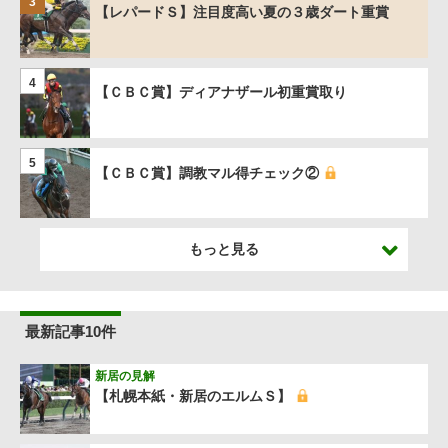
3
【レパードＳ】注目度高い夏の３歳ダート重賞
4
【ＣＢＣ賞】ディアナザール初重賞取り
5
【ＣＢＣ賞】調教マル得チェック②
もっと見る
最新記事10件
新居の見解
【札幌本紙・新居のエルムＳ】