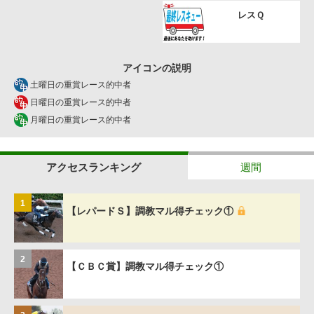
レスＱ
アイコンの説明
土曜日の重賞レース的中者
日曜日の重賞レース的中者
月曜日の重賞レース的中者
アクセスランキング
週間
1
【レパードＳ】調教マル得チェック①
2
【ＣＢＣ賞】調教マル得チェック①