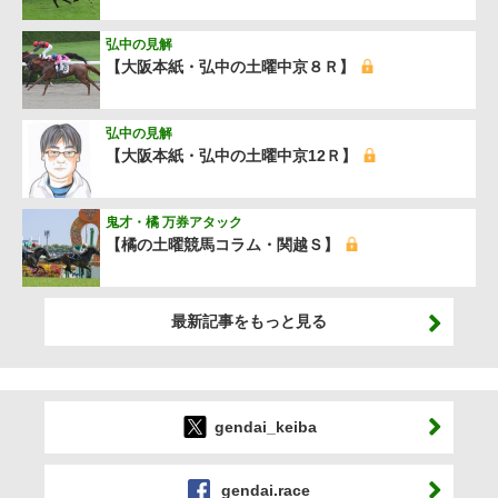
弘中の見解
【大阪本紙・弘中の土曜中京８Ｒ】
弘中の見解
【大阪本紙・弘中の土曜中京12Ｒ】
鬼才・橘 万券アタック
【橘の土曜競馬コラム・関越Ｓ】
最新記事をもっと見る
gendai_keiba
gendai.race