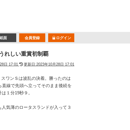
紙面
会員登録
ログイン
うれしい重賞初制覇
8日 17:01
更新日:2023年10月28日 17:01
ⅡスワンＳは波乱の決着。勝ったのは
ら直線で先頭へ立ってそのまま後続を
は１分19秒９。
も人気薄のロータスランドが入って３