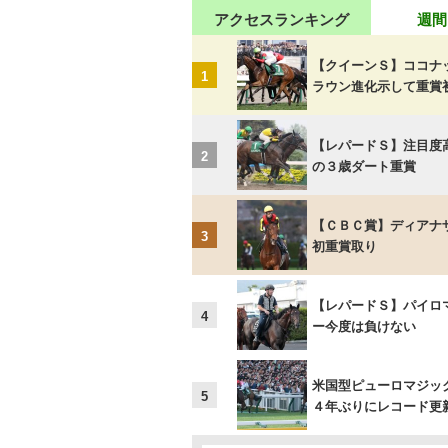
アクセスランキング
週間
【クイーンＳ】ココナ
1
ラウン進化示して重賞
【レパードＳ】注目度
2
の３歳ダート重賞
【ＣＢＣ賞】ディアナ
3
初重賞取り
【レパードＳ】パイロ
4
ー今度は負けない
米国型ピューロマジッ
5
４年ぶりにレコード更