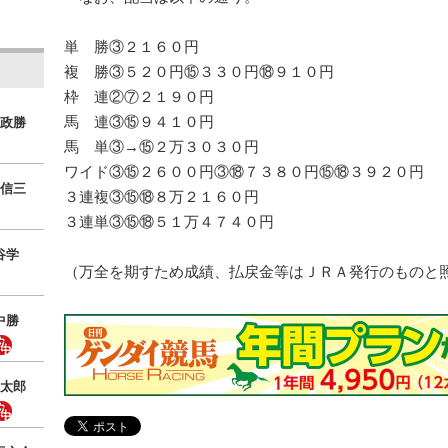
単 勝③２１６０円
複 勝③５２０円⑮３３０円⑱９１０円
枠 連②⑦２１９０円
馬 連③⑮９４１０円
政勝
馬 単③→⑮２万３０３０円
ワイド③⑮２６００円③⑱７３８０円⑮⑱３９２０円
信三
３連複③⑮⑱８万２１６０円
３連単③⑮⑱５１万４７４０円
谷学
（万全を期すため成績、払戻金等はＪＲＡ発行のものと
中勝
太郎