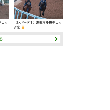
チェッ
【レパードＳ】調教マル得チェッ
ク②
る