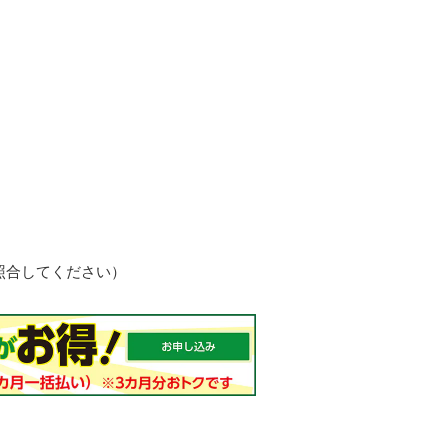
照合してください）