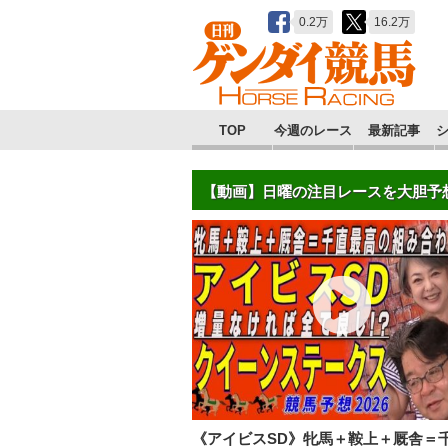
0.2万
16.2万
TOP
今週のレース
最新記事
【動画】日曜の注目レースを大胆予
《アイビスSD》牝馬＋鞍上＋厩舎＝