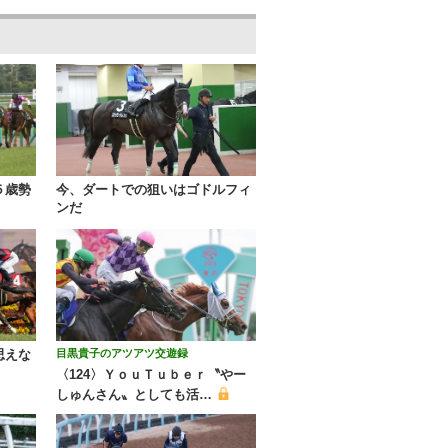
５歳勢
今、ダートでの狙いはゴドルフィ
ンだ
思えな
目黒貴子のアツアツ交遊録
〈124〉ＹｏｕＴｕｂｅｒ〝やー
しゅんさん〟としても活…