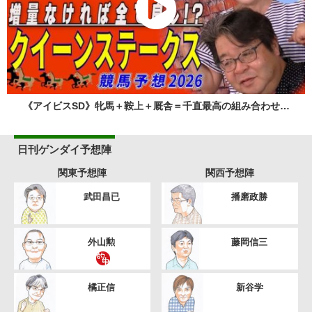
《アイビスSD》牝馬＋鞍上＋厩舎＝千直最高の組み合わせ…
日刊ゲンダイ予想陣
関東予想陣
関西予想陣
武田昌已
播磨政勝
外山勲
藤岡信三
橘正信
新谷学