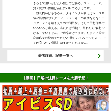
きるまで追いかけたい性分ではある。ストーカー気
質？闇深い性格は会社にバレてるようです。
競馬内容はもちろん、タイミングが合えばレース直
後の調教師やスタッフ、ジョッキーの表情などをチェ
ック。そこを踏まえての中間取材。そして予想作業で
いろいろと考える。当たれば“閃き”、外れたら“妄想”に
なる。すいません。ご迷惑かけてます。たまに△◎や
◎無印での決着で外れなど“惜しい”パターンも多い。生
まれ育った某県民性ゆえかもしれません。
著者詳細、記事一覧へ
【動画】日曜の注目レースを大胆予想！