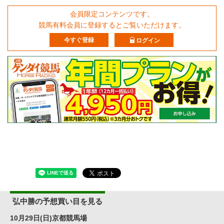
会員限定コンテンツです。
競馬有料会員に登録するとご覧いただけます。
今すぐ登録
ログイン
弘中勝の予想買い目を見る
10月29日(日)京都競馬場