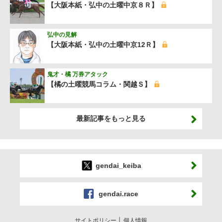
【大阪本紙・弘中の土曜中京８Ｒ】
弘中の見解
【大阪本紙・弘中の土曜中京12Ｒ】
鬼才・橘 万券アタック
【橘の土曜競馬コラム・関越Ｓ】
最新記事をもっと見る
gendai_keiba
gendai.race
サイトポリシー
個人情報