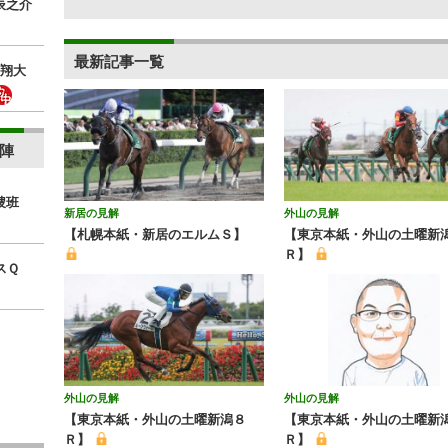
辰之介
最新記事一覧
翔大
陣
捜班
新居の見解
外山の見解
【札幌本紙・新居のエルムＳ】
【東京本紙・外山の土曜新
Ｒ】
スＱ
外山の見解
外山の見解
【東京本紙・外山の土曜新潟８
【東京本紙・外山の土曜新潟
Ｒ】
Ｒ】