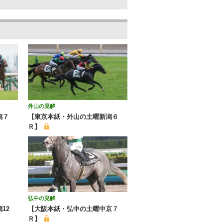
外山の見解
潟７
【東京本紙・外山の土曜新潟６
Ｒ】
弘中の見解
12
【大阪本紙・弘中の土曜中京７
Ｒ】