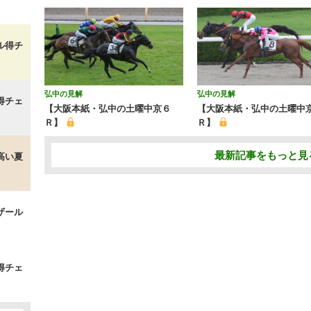
ル得チ
弘中の見解
弘中の見解
得チェ
【大阪本紙・弘中の土曜中京６
【大阪本紙・弘中の土曜中
Ｒ】
Ｒ】
最新記事をもっと見
高い夏
ザール
得チェ