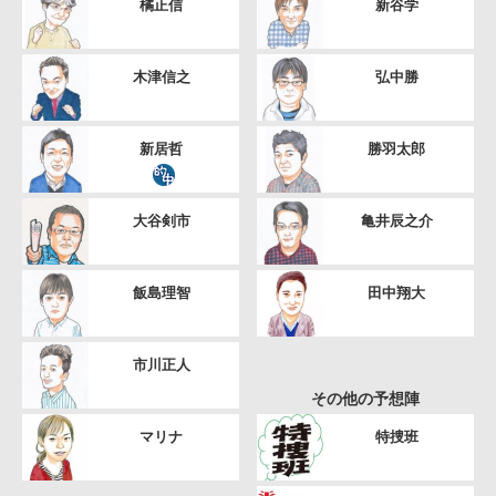
橘正信
新谷学
木津信之
弘中勝
新居哲
勝羽太郎
大谷剣市
亀井辰之介
飯島理智
田中翔大
市川正人
その他の予想陣
マリナ
特捜班