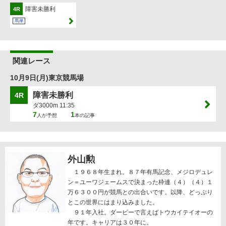
障害未勝利
4R
馬単
関連レース
10月9日(月)東京競馬場
障害未勝利
4R
ダ3000m 11:35
7
1
人が予想
本の記事
外山勲
１９６８年生まれ。８７年有馬記念、メジロデュレ
ン＝ユーワジェームスで決まった枠連（４）（４）１
万６３００円が競馬との出合いです。以降、どっぷり
とこの世界にはまり込みました。
９１年入社。ダービーで言えばトウカイテイオーの
年です。キャリアは３０年に。