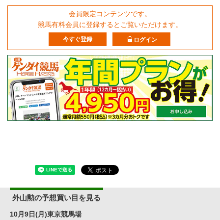
会員限定コンテンツです。
競馬有料会員に登録するとご覧いただけます。
今すぐ登録
ログイン
外山勲の予想買い目を見る
10月9日(月)東京競馬場