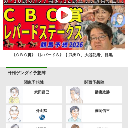
《ＣＢＣ賞》《レパードＳ》【 武田Ｄ、大谷記者、目黒…
日刊ゲンダイ予想陣
関東予想陣
関西予想陣
武田昌已
播磨政勝
外山勲
藤岡信三