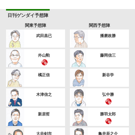
日刊ゲンダイ予想陣
関東予想陣
関西予想陣
武田昌已
播磨政勝
外山勲
藤岡信三
橘正信
新谷学
木津信之
弘中勝
新居哲
勝羽太郎
大谷剣市
亀井辰之介