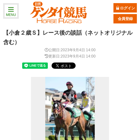
ログイン
MENU
会員登録
【小倉２歳Ｓ】レース後の談話（ネットオリジナル
含む）
公開日:2023年9月4日 14:00
更新日:2023年9月4日 14:00