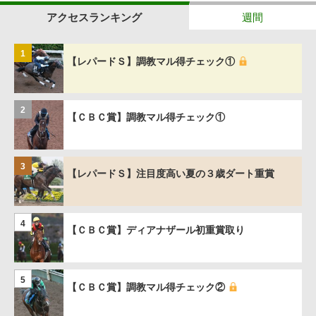
アクセスランキング
週間
1
【レパードＳ】調教マル得チェック①
2
【ＣＢＣ賞】調教マル得チェック①
3
【レパードＳ】注目度高い夏の３歳ダート重賞
4
【ＣＢＣ賞】ディアナザール初重賞取り
5
【ＣＢＣ賞】調教マル得チェック②