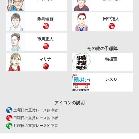
飯島理智
田中翔大
市川正人
その他の予想陣
マリナ
特捜班
レスＱ
アイコンの説明
土曜日の重賞レース的中者
日曜日の重賞レース的中者
月曜日の重賞レース的中者