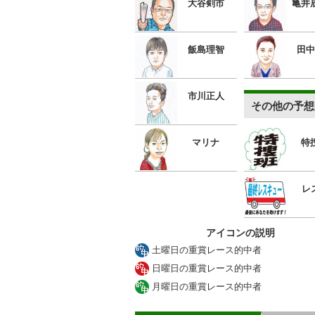
大谷剣市
亀井
飯島理智
田中
市川正人
その他の予想
マリナ
特
レ
アイコンの説明
土曜日の重賞レース的中者
日曜日の重賞レース的中者
月曜日の重賞レース的中者