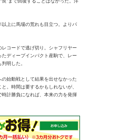
“良”まで回復することはなかった。洋
。
年以上に馬場の荒れも目立つ。よりパ
のレコードで逃げ切り。シャフリヤー
ったディープインパクト産駒で、レー
も判明した。
への始動戦として結果を出せなかった
こと。時間は要するかもしれないが、
で時計勝負になれば、本来の力を発揮