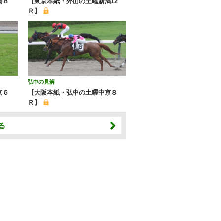
潟８
【東京本紙・外山の土曜新潟12
Ｒ】
弘中の見解
京６
【大阪本紙・弘中の土曜中京８
Ｒ】
る