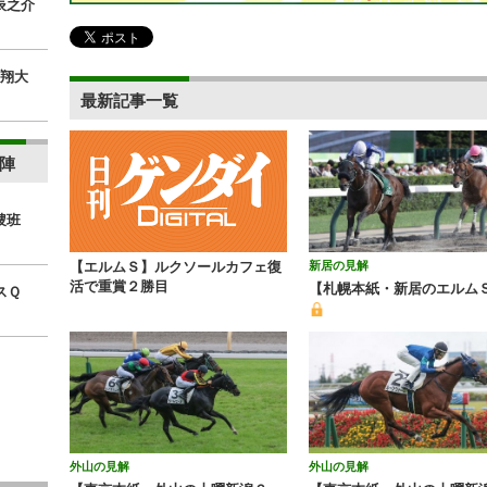
辰之介
翔大
最新記事一覧
陣
捜班
【エルムＳ】ルクソールカフェ復
新居の見解
活で重賞２勝目
【札幌本紙・新居のエルム
スＱ
外山の見解
外山の見解