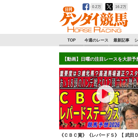
0.2万
16.2万
TOP
今週のレース
最新記事
【動画】日曜の注目レースを大胆予
《ＣＢＣ賞》《レパードＳ》【 武田