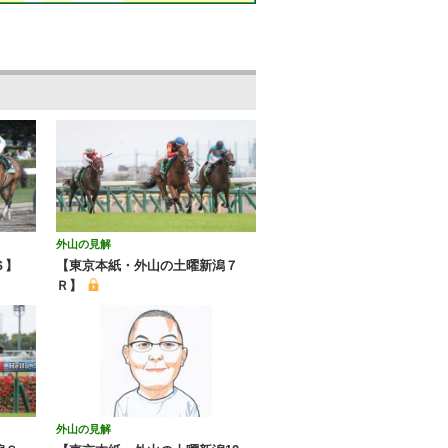
外山の見解
Ｓ】
【東京本紙・外山の土曜新潟７
Ｒ】
外山の見解