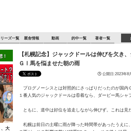
シリーズ一覧
厩舎情報
動画
的中一覧
著者一覧
【札幌記念】ジャックドールは伸びを欠き
想！
ＧⅠ馬を悩ませた朝の雨
公開日:2023年8月
プログノーシスとは対照的にさっぱりだったのが国内
１番人気のジャックドールは⑥着なら、ダービー馬シャ
ともに、道中は好位を追走しながら伸びず。これは見
札幌は前日の土曜に雨が降った時間帯があったうえに
Ｄ、大