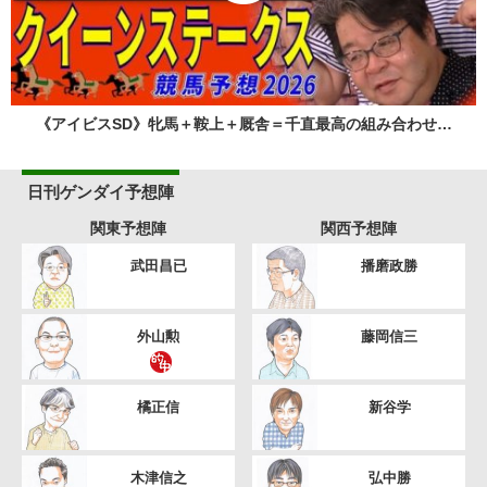
《アイビスSD》牝馬＋鞍上＋厩舎＝千直最高の組み合わせ…
日刊ゲンダイ予想陣
関東予想陣
関西予想陣
武田昌已
播磨政勝
外山勲
藤岡信三
橘正信
新谷学
木津信之
弘中勝