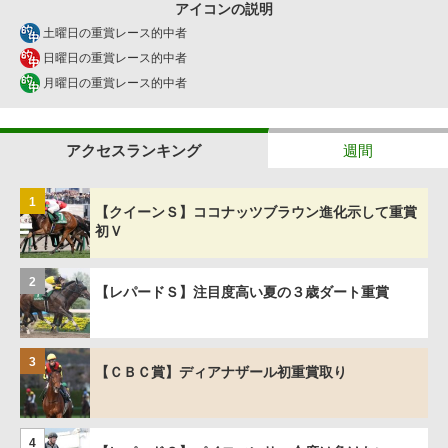
アイコンの説明
土曜日の重賞レース的中者
日曜日の重賞レース的中者
月曜日の重賞レース的中者
アクセスランキング
週間
1
【クイーンＳ】ココナッツブラウン進化示して重賞
初Ｖ
2
【レパードＳ】注目度高い夏の３歳ダート重賞
3
【ＣＢＣ賞】ディアナザール初重賞取り
4