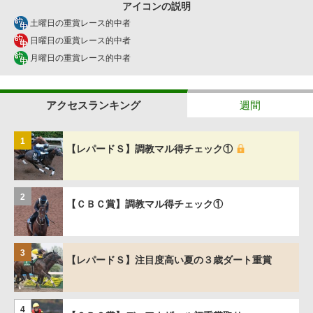
アイコンの説明
土曜日の重賞レース的中者
日曜日の重賞レース的中者
月曜日の重賞レース的中者
アクセスランキング
週間
1
【レパードＳ】調教マル得チェック①
2
【ＣＢＣ賞】調教マル得チェック①
3
【レパードＳ】注目度高い夏の３歳ダート重賞
4