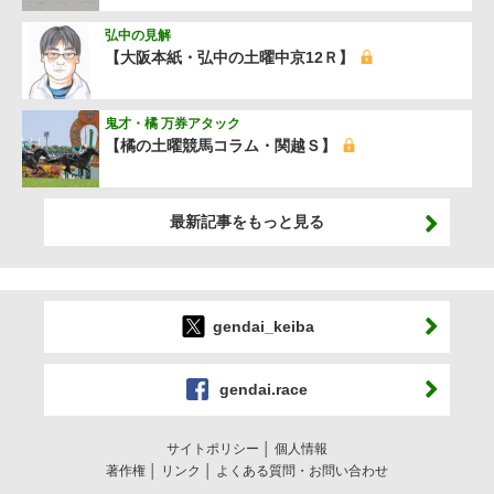
弘中の見解
【大阪本紙・弘中の土曜中京12Ｒ】
鬼才・橘 万券アタック
【橘の土曜競馬コラム・関越Ｓ】
最新記事をもっと見る
gendai_keiba
gendai.race
サイトポリシー
個人情報
著作権
リンク
よくある質問・お問い合わせ