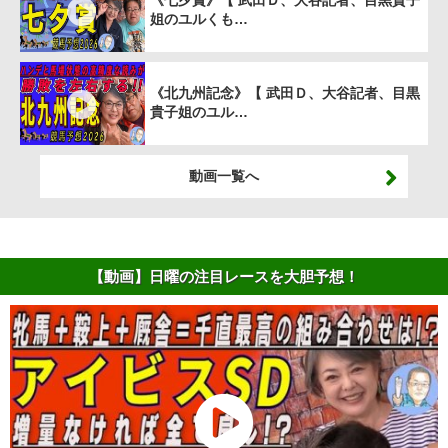
姐のユルくも…
《北九州記念》【 武田Ｄ、大谷記者、目黒
貴子姐のユル…
動画一覧へ
【動画】日曜の注目レースを大胆予想！