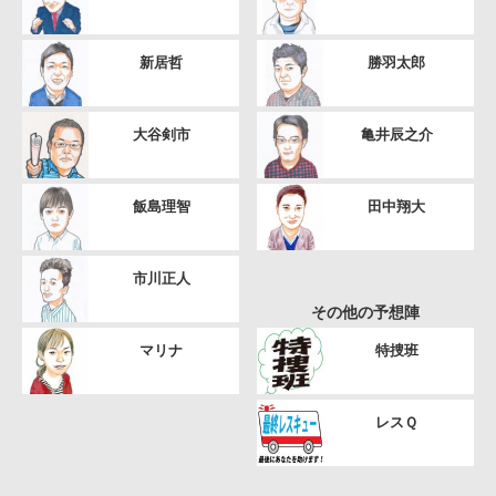
新居哲
勝羽太郎
大谷剣市
亀井辰之介
飯島理智
田中翔大
市川正人
その他の予想陣
マリナ
特捜班
レスＱ