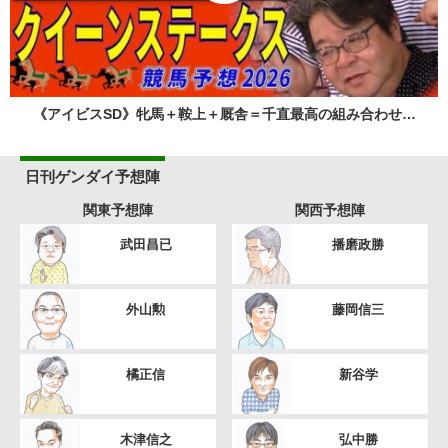
《アイビスSD》牝馬＋鞍上＋厩舎＝千直最高の組み合わせ…
日刊ゲンダイ予想陣
関東予想陣
関西予想陣
武田昌已
播磨政勝
外山勲
藤岡信三
橘正信
新谷学
木津信之
弘中勝