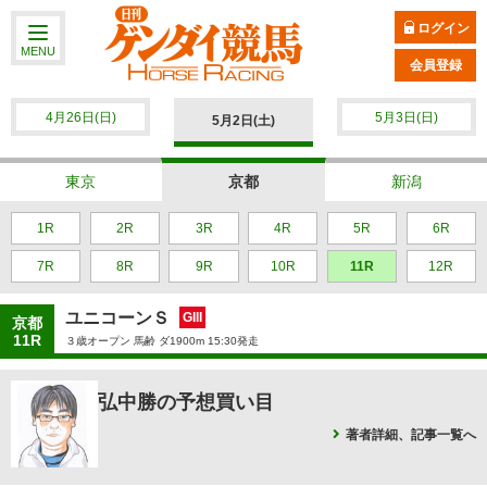
ログイン
MENU
会員登録
4月26日(日)
5月3日(日)
5月2日(土)
東京
京都
新潟
1R
2R
3R
4R
5R
6R
7R
8R
9R
10R
11R
12R
ユニコーンＳ
GIII
京都
11R
３歳オープン 馬齢 ダ1900m 15:30発走
弘中勝の予想買い目
著者詳細、記事一覧へ