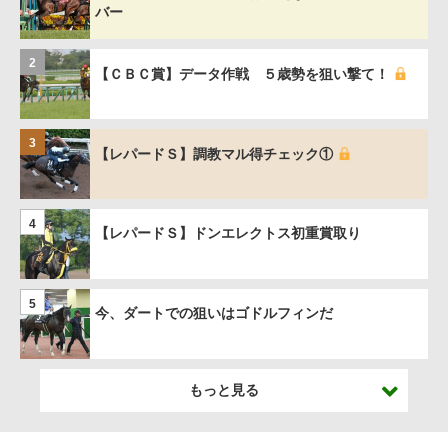
バー
2
【ＣＢＣ賞】データ作戦 ５歳勢を狙い撃て！
3
【レパードＳ】調教マル得チェック①
4
【レパードＳ】ドンエレクトス初重賞取り
5
今、ダートでの狙いはゴドルフィンだ
もっと見る