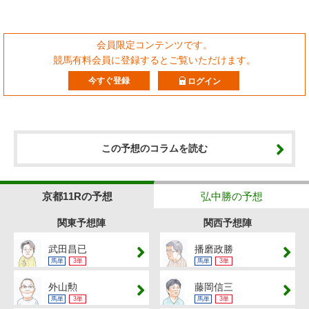
会員限定コンテンツです。
競馬有料会員に登録するとご覧いただけます。
今すぐ登録
ログイン
この予想のコラムを読む
京都11Rの予想
弘中勝の予想
関東予想陣
関西予想陣
武田昌已
播磨政勝
馬単
3単
馬単
3単
外山勲
藤岡信三
馬単
3単
馬単
3単