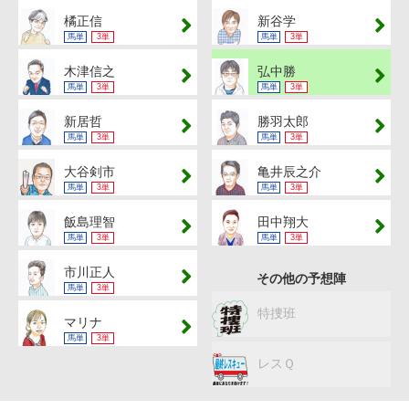
橘正信
新谷学
馬単
3単
馬単
3単
木津信之
弘中勝
馬単
3単
馬単
3単
新居哲
勝羽太郎
馬単
3単
馬単
3単
大谷剣市
亀井辰之介
馬単
3単
馬単
3単
飯島理智
田中翔大
馬単
3単
馬単
3単
市川正人
その他の予想陣
馬単
3単
特捜班
マリナ
馬単
3単
レスＱ