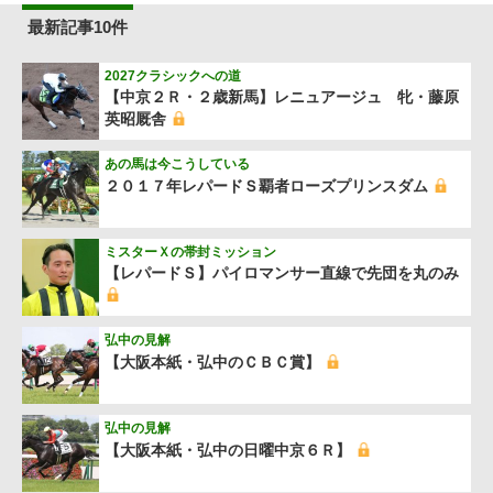
最新記事10件
2027クラシックへの道
【中京２Ｒ・２歳新馬】レニュアージュ 牝・藤原
英昭厩舎
あの馬は今こうしている
２０１７年レパードＳ覇者ローズプリンスダム
ミスターＸの帯封ミッション
【レパードＳ】パイロマンサー直線で先団を丸のみ
弘中の見解
【大阪本紙・弘中のＣＢＣ賞】
弘中の見解
【大阪本紙・弘中の日曜中京６Ｒ】