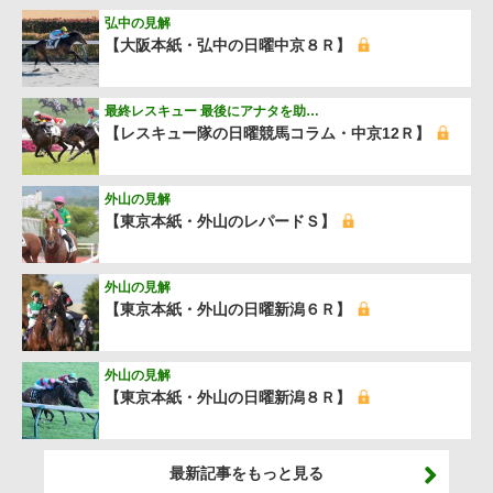
弘中の見解
【大阪本紙・弘中の日曜中京８Ｒ】
最終レスキュー 最後にアナタを助…
【レスキュー隊の日曜競馬コラム・中京12Ｒ】
外山の見解
【東京本紙・外山のレパードＳ】
外山の見解
【東京本紙・外山の日曜新潟６Ｒ】
外山の見解
【東京本紙・外山の日曜新潟８Ｒ】
最新記事をもっと見る