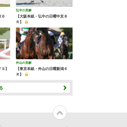
弘中の見解
京６
【大阪本紙・弘中の日曜中京８
Ｒ】
外山の見解
ドＳ】
【東京本紙・外山の日曜新潟６
Ｒ】
る
せ