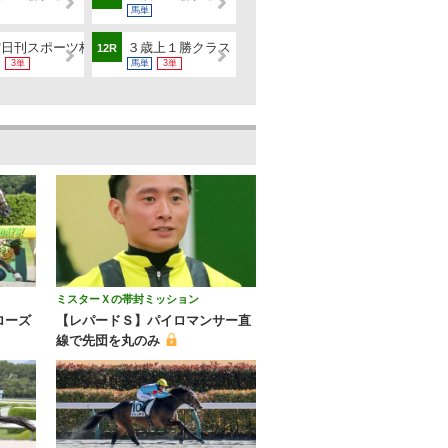
馬単
館日刊スポーツ杯
３歳上１勝クラス
12R
3単
馬単
3単
ミスターＸの帯封ミッション
ローズ
【レパードＳ】パイロマンサー直
線で先団を丸のみ