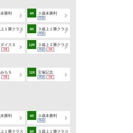
歳未勝利
３歳未勝利
4R
馬単
歳上１勝クラス
３歳上１勝クラス
8R
馬単
ラダイスＳ
３歳上２勝クラス
12R
3単
馬単
3単
のみちＳ
宝塚記念
11R
3単
馬単
3単
歳未勝利
３歳未勝利
4R
馬単
歳上１勝クラス
３歳上１勝クラス
8R