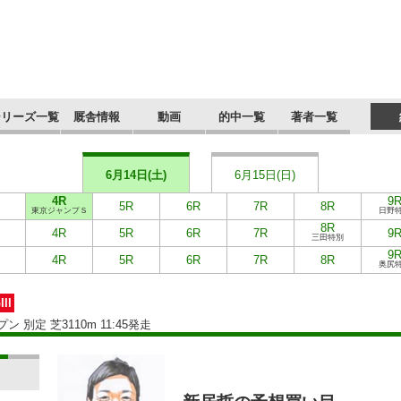
シリーズ一覧
厩舎情報
動画
的中一覧
著者一覧
6月14日(土)
6月15日(日)
4R
9
5R
6R
7R
8R
東京ジャンプＳ
日野
8R
4R
5R
6R
7R
9
三田特別
9
4R
5R
6R
7R
8R
奥尻
III
ン 別定 芝3110m 11:45発走