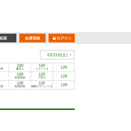
紙面
会員登録
ログイン
6月21日(土)
R
10R
11R
12R
特別
夏至Ｓ
ジューンＳ
10R
11R
R
12R
安芸特別
三宮Ｓ
R
10R
11R
12R
特別
松前特別
函館スプリントＳ