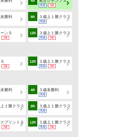
歳未勝利
東京ジャンプＳ
4R
馬単
3単
歳未勝利
３歳上１勝クラス
8R
馬単
ューンＳ
３歳上１勝クラス
12R
3単
馬単
3単
宮Ｓ
３歳上１勝クラス
12R
3単
馬単
3単
歳未勝利
３歳未勝利
4R
馬単
歳上１勝クラス
３歳上１勝クラス
8R
馬単
館スプリントＳ
３歳上１勝クラス
12R
3単
馬単
3単