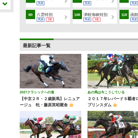
馬単
馬単
馬単
八雲特別
津軽海峡特別
函
9R
10R
11R
馬単
3単
馬単
3単
馬単
最新記事一覧
2027クラシックへの道
あの馬は今こうしている
【中京２Ｒ・２歳新馬】レニュア
２０１７年レパードＳ覇者
ージュ 牝・藤原英昭厩舎
プリンスダム