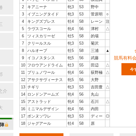
2
キアニーナ
牝3
53
野中
勝
3
イブニングタイド
牝3
53
菅原明
○
4
キングズブレス
牡4
58
レーン
注
三
5
ラヴスコール
牝4
56
津村
△
6
ツィスカリーゼ
牡5
58
的場
7
クリールスル
牝3
53
菊沢
8
ハルオーブ
牡5
58
三浦
▲
競馬有料
9
イコノスタシス
牝5
56
武藤
10
フロウアンドライム
牡3
55
田辺
△
今
11
プリュノワール
牝4
56
荻野極
△
郎
12
アサクサヴィーナス
牝5
56
大野
13
チギリ
牝3
53
吉田豊
△
之介
14
ロンドンアームズ
牝4
56
丸山
15
アストラッド
牝4
56
石川
△
大
16
ミニマルデザイン
牝4
56
内田
17
ボンヌソワレ
牝3
53
ディー
◎
18
ジャグアール
牡4
58
原
陣