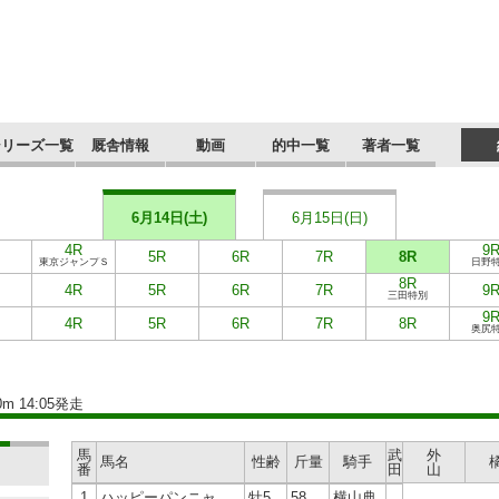
シリーズ一覧
厩舎情報
動画
的中一覧
著者一覧
6月14日(土)
6月15日(日)
4R
9
5R
6R
7R
8R
東京ジャンプＳ
日野
8R
4R
5R
6R
7R
9
三田特別
9
4R
5R
6R
7R
8R
奥尻
0m 14:05発走
馬
武
外
馬名
性齢
斤量
騎手
番
田
山
1
ハッピーパンニャ
牡5
58
横山典