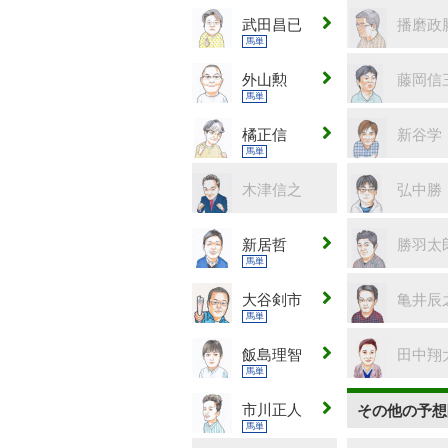
武田昌已
播磨政
馬単
外山勲
藤岡信
馬単
橘正信
新谷学
馬単
木津信之
弘中勝
新居哲
勝羽太
馬単
大谷剣市
亀井辰
馬単
飯島理智
田中翔
馬単
市川正人
その他の予想
馬単