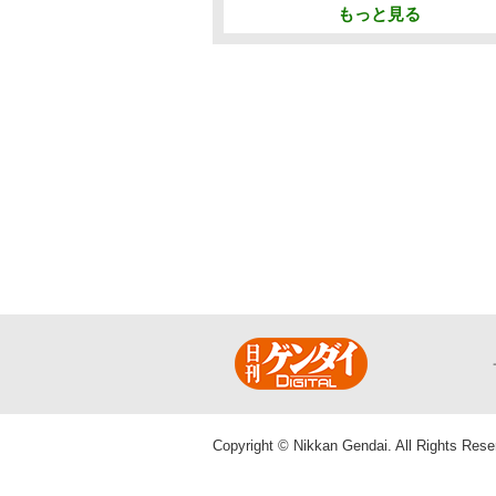
もっと見る
Copyright © Nikkan Gendai. All Rights Rese