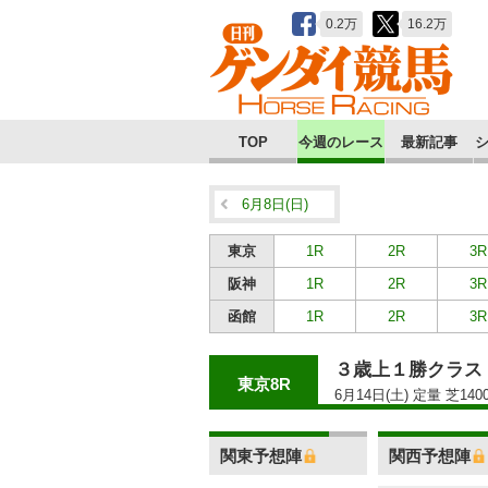
0.2万
16.2万
TOP
今週のレース
最新記事
6月8日(日)
東京
1R
2R
3R
阪神
1R
2R
3R
函館
1R
2R
3R
３歳上１勝クラス
東京8R
6月14日(土) 定量 芝140
関東予想陣
関西予想陣