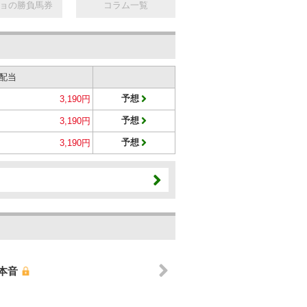
ョの勝負馬券
コラム一覧
配当
予想
3,190円
予想
3,190円
予想
3,190円
本音