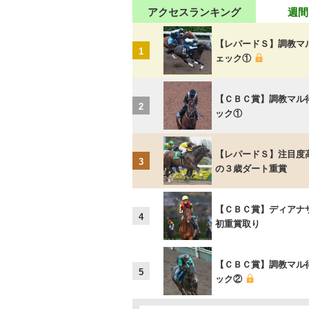
アクセスランキング
週間
【レパードＳ】調教マ
1
ェック①
【ＣＢＣ賞】調教マル
2
ック①
【レパードＳ】注目度
3
の３歳ダート重賞
【ＣＢＣ賞】ディアナ
4
初重賞取り
【ＣＢＣ賞】調教マル
5
ック②