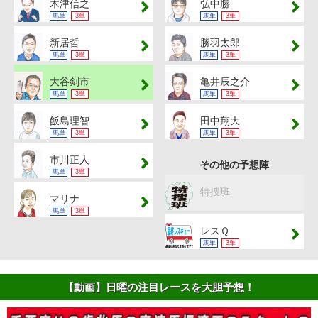
木津信之
弘中勝
馬単
3単
馬単
3単
新居哲
勝羽太郎
馬単
3単
馬単
3単
大谷剣市
亀井辰之介
馬単
3単
馬単
3単
飯島理智
田中翔大
馬単
3単
馬単
3単
市川正人
その他の予想陣
馬単
3単
特捜班
マリナ
馬単
3単
レスＱ
馬単
3単
【動画】日曜の注目レースを大胆予想！