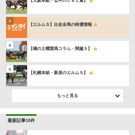
【大阪本紙・弘中のＣＢＣ賞】
3
【エルムＳ】出走全馬の特選情報
4
【橘の土曜競馬コラム・関越Ｓ】
5
【札幌本紙・新居のエルムＳ】
もっと見る
最新記事10件