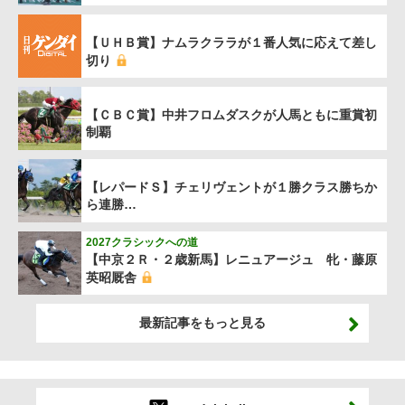
【ＵＨＢ賞】ナムラクララが１番人気に応えて差し
切り
【ＣＢＣ賞】中井フロムダスクが人馬ともに重賞初
制覇
【レパードＳ】チェリヴェントが１勝クラス勝ちか
ら連勝…
2027クラシックへの道
【中京２Ｒ・２歳新馬】レニュアージュ 牝・藤原
英昭厩舎
最新記事をもっと見る