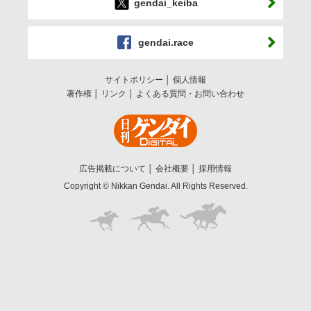
gendai_keiba
gendai.race
サイトポリシー
個人情報
著作権
リンク
よくある質問・お問い合わせ
広告掲載について
会社概要
採用情報
Copyright © Nikkan Gendai. All Rights Reserved.