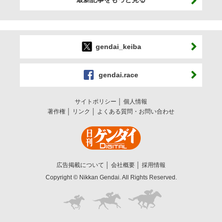
gendai_keiba
gendai.race
サイトポリシー
個人情報
著作権
リンク
よくある質問・お問い合わせ
広告掲載について
会社概要
採用情報
Copyright © Nikkan Gendai. All Rights Reserved.