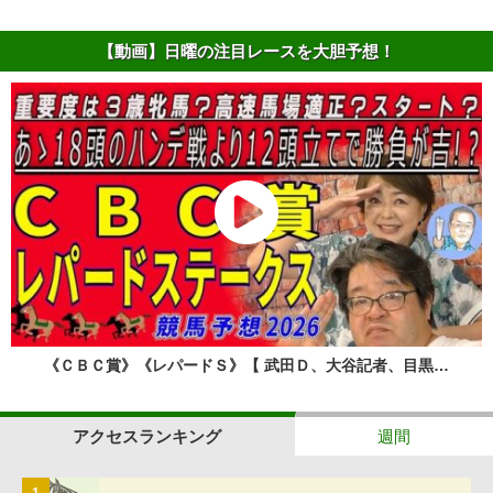
【動画】日曜の注目レースを大胆予想！
《ＣＢＣ賞》《レパードＳ》【 武田Ｄ、大谷記者、目黒…
アクセスランキング
週間