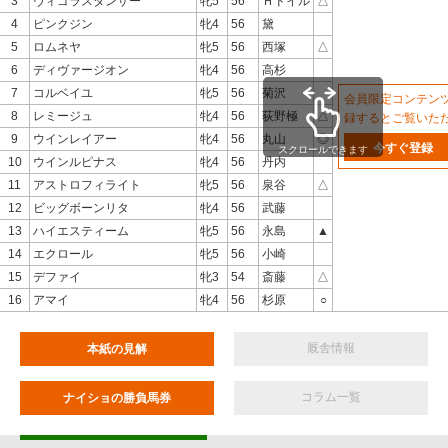
3
ヴィゴラスダンサー
牝5
56
Ｈドイル
△
4
ピンクジン
牝4
56
黛
5
ロムネヤ
牝5
56
西塚
△
6
ディヴァージオン
牝4
56
高杉
7
コルベイユ
牝5
56
菊沢
会員限定コンテン
8
レミージュ
牝4
56
荻野極
△
録するとご覧いた
9
ウインレイアー
牝4
56
丸山
◎
今すぐ登録
スクロールできます
10
ウインルピナス
牝4
56
丹内
11
アストロフィライト
牝5
56
泉谷
△
12
ビッグボーンリタ
牝4
56
武藤
13
ハイエスティーム
牝5
56
永島
▲
14
エクロール
牝5
56
小崎
15
デファイ
牝3
54
斎藤
△
16
アマイ
牝4
56
杉原
○
厩舎情報
本紙の見解
コラム一覧
ナイショの勝負馬券