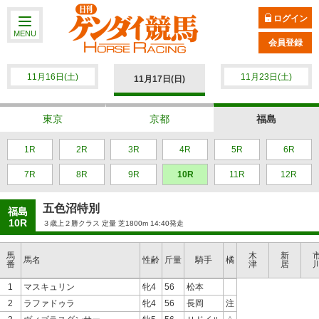
ログイン
MENU
会員登録
11月16日(土)
11月23日(土)
11月17日(日)
東京
京都
福島
1R
2R
3R
4R
5R
6R
7R
8R
9R
10R
11R
12R
五色沼特別
福島
10R
３歳上２勝クラス 定量 芝1800m 14:40発走
馬
木
新
馬名
性齢
斤量
騎手
橘
番
津
居
1
マスキュリン
牝4
56
松本
2
ラファドゥラ
牝4
56
長岡
注