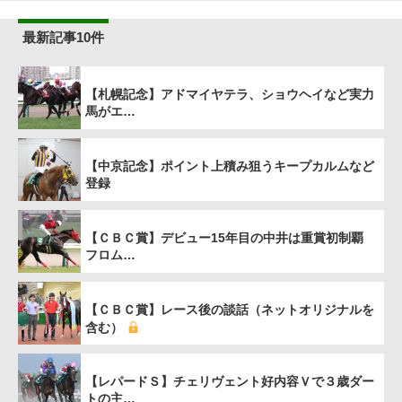
最新記事10件
【札幌記念】アドマイヤテラ、ショウヘイなど実力
馬がエ…
【中京記念】ポイント上積み狙うキープカルムなど
登録
【ＣＢＣ賞】デビュー15年目の中井は重賞初制覇
フロム…
【ＣＢＣ賞】レース後の談話（ネットオリジナルを
含む）
【レパードＳ】チェリヴェント好内容Ｖで３歳ダー
トの主…