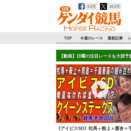
0.2万
16.2万
TOP
今週のレース
最新記事
【動画】日曜の注目レースを大胆予
《アイビスSD》牝馬＋鞍上＋厩舎＝