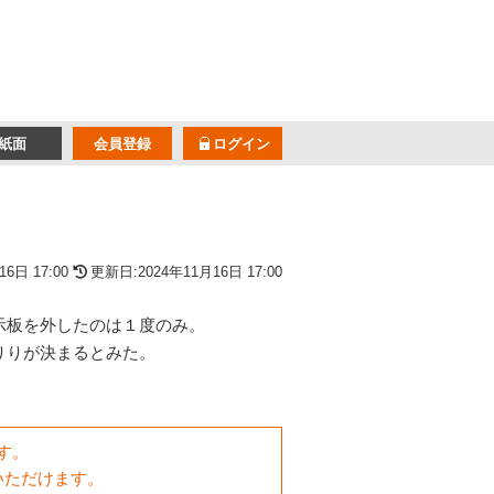
紙面
会員登録
ログイン
6日 17:00
更新日:2024年11月16日 17:00
示板を外したのは１度のみ。
りりが決まるとみた。
す。
いただけます。