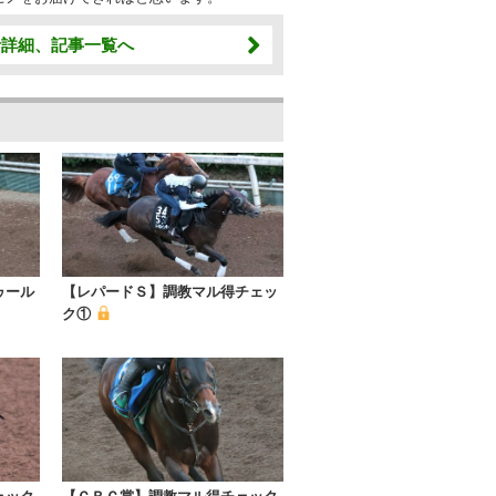
者詳細、記事一覧へ
ゥール
【レパードＳ】調教マル得チェッ
ク①