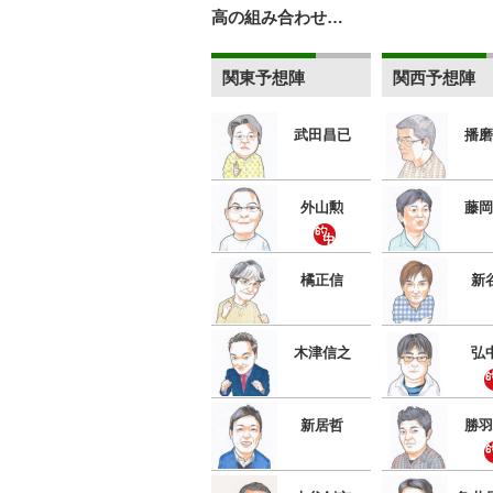
高の組み合わせ…
関東予想陣
関西予想陣
武田昌已
播磨
外山勲
藤岡
橘正信
新
木津信之
弘
新居哲
勝羽