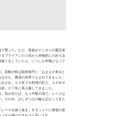
で育った。ただ、母親がゲンダイの愛読者
リタブライアンの３冠から本格的にのめり込
場巡りをしていたら、いつしか本職となって
。若駒の時は取材相手に「おまえが来ると
れながら、勝負の世界でもまれてきました。
出され、０５年プロ野球の巨人、０６年サ
取材。０７年に再入厩してきました。
。気が付けば、もう中堅の域で、レースな
か。その分、少しずつ人の輪も広がってきた
てレースを振り返る」をモットーに最後の直
モノをお届けできればと思います。