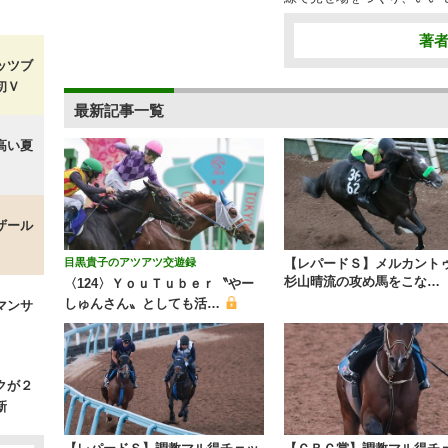
著
ッツブ
初Ｖ
最新記事一覧
高い夏
ザール
目黒貴子のアツアツ交遊録
【レパードＳ】メルカント
杉山晴流の攻め馬をこな…
〈124〉ＹｏｕＴｕｂｅｒ〝やー
しゅんさん〟としても活…
マンサ
クが２
新