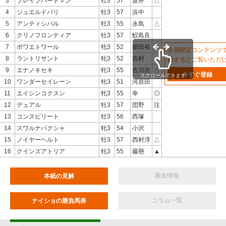
3
ブレイブハートマン
牡3
57
坂井
△
4
ジュエルドパリ
牡3
57
浜中
5
アンティシパル
牡3
55
永島
△
6
クリノフロンティア
牡3
57
鮫島良
7
ボワエトワール
牝3
52
柴田裕
会員限定コンテンツ
8
ラントリサント
牝3
52
吉村
録するとご覧いただ
9
エナノキセキ
牝3
55
古川吉
△
今すぐ登録
スクロールできます
10
ワンダーセイレーン
牝3
51
河原田
11
エイシンコクスン
牝3
55
幸
◎
12
デュアル
牡3
57
団野
注
13
コンスピリート
牡3
56
西塚
14
スワルナパクシャ
牝3
54
小沢
15
ノイヤーヘルト
牡3
57
西村淳
△
16
クインズアトリア
牝3
55
藤懸
▲
厩舎情報
本紙の見解
コラム一覧
ナイショの勝負馬券