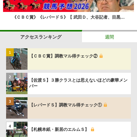
《ＣＢＣ賞》《レパードＳ》【 武田Ｄ、大谷記者、目黒…
アクセスランキング
週間
1
【ＣＢＣ賞】調教マル得チェック②
2
【佐渡Ｓ】３勝クラスとは思えないほどの豪華メン
バー
3
【レパードＳ】調教マル得チェック①
4
【札幌本紙・新居のエルムＳ】