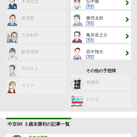
木津信之
弘中勝
馬単
新居哲
勝羽太郎
馬単
大谷剣市
亀井辰之介
馬単
飯島理智
田中翔大
馬単
市川正人
その他の予想陣
特捜班
マリナ
レスＱ
中京6R ３歳未勝利の記事一覧