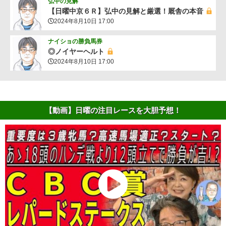
弘中の見解
【日曜中京６Ｒ】弘中の見解と厳選！厩舎の本音
2024年8月10日 17:00
ナイショの勝負馬券
◎ノイヤーヘルト
2024年8月10日 17:00
【動画】日曜の注目レースを大胆予想！