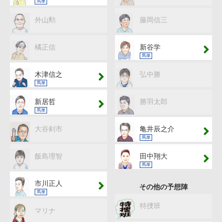
馬単
外山勲
藤岡信三
橘正信
新谷学
馬単
木津信之
弘中勝
馬単
新居哲
勝羽太郎
馬単
大谷剣市
亀井辰之介
馬単
飯島理智
田中翔大
馬単
市川正人
その他の予想陣
馬単
特捜班
マリナ