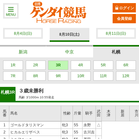
ログイン
MENU
会員登録
8月4日(日)
8月11日(日)
8月10日(土)
新潟
中京
札幌
1R
2R
3R
4R
5R
6R
7R
8R
9R
10R
11R
12R
３歳未勝利
札幌3R
馬齢 ダ1000m 10:55発走
馬
武
木
新
市
馬名
性齢
斤量
騎手
番
田
津
居
川
1
ゴールドタリスマン
牝3
55
永野
△
2
ヒカルエリザベス
牝3
55
古川吉