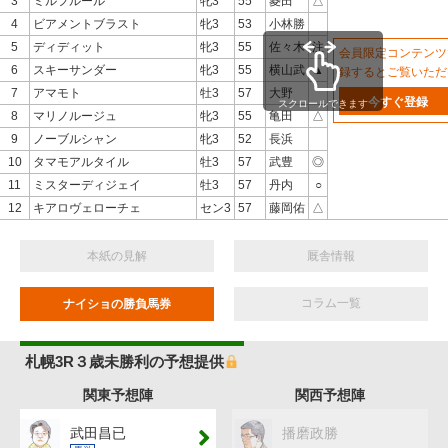
3
ミルフルール
牝3
55
菱田
△
4
ビアメントブラスト
牝3
53
小林勝
5
ディディット
牝3
55
佐々木
注
会員限定コンテンツ
6
スキーサンダー
牝3
55
横山武
▲
録するとご覧いただ
7
アマモト
牡3
57
大野
今すぐ登録
スクロールできます
8
マリノルージュ
牝3
55
亀田
△
9
ノーブルシャン
牝3
52
長浜
10
タマモアルタイル
牡3
57
武豊
◎
11
ミスターディジェイ
牡3
57
丹内
○
12
キアロヴェローチェ
セン3
57
藤岡佑
△
本紙の見解
厩舎情報
コラム一覧
ナイショの勝負馬券
札幌3R３歳未勝利の予想提供
関東予想陣
関西予想陣
武田昌已
播磨政勝