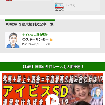
レスＱ
札幌3R ３歳未勝利の記事一覧
ナイショの勝負馬券
◎スキーサンダー
2024年8月9日 17:00
【動画】日曜の注目レースを大胆予想！