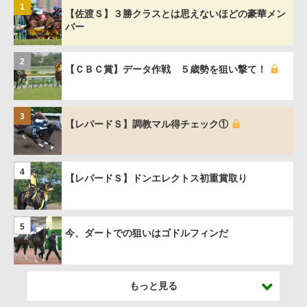
1
【佐渡Ｓ】３勝クラスとは思えないほどの豪華メン
バー
2
【ＣＢＣ賞】データ作戦 ５歳勢を狙い撃て！
3
【レパードＳ】調教マル得チェック①
4
【レパードＳ】ドンエレクトス初重賞取り
5
今、ダートでの狙いはゴドルフィンだ
もっと見る