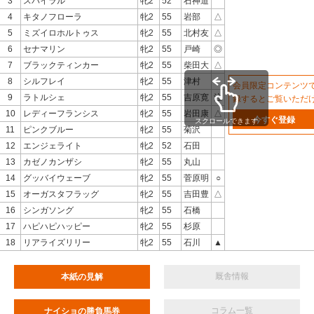
3
スパイラル
牝2
52
石神道
4
キタノフローラ
牝2
55
岩部
△
5
ミズイロホルトゥス
牝2
55
北村友
△
6
セナマリン
牝2
55
戸崎
◎
7
ブラックティンカー
牝2
55
柴田大
△
8
シルフレイ
牝2
55
津村
会員限定コンテンツ
9
ラトルシェ
牝2
55
吉原寛
注
録するとご覧いただ
10
レディーフランシス
牝2
55
岩田康
△
今すぐ登録
スクロールできます
11
ピンクブルー
牝2
55
菊沢
12
エンジェライト
牝2
52
石田
13
カゼノカンザシ
牝2
55
丸山
14
グッバイウェーブ
牝2
55
菅原明
○
15
オーガスタフラッグ
牝2
55
吉田豊
△
16
シンガソング
牝2
55
石橋
17
ハピハピハッピー
牝2
55
杉原
18
リアライズリリー
牝2
55
石川
▲
厩舎情報
本紙の見解
コラム一覧
ナイショの勝負馬券