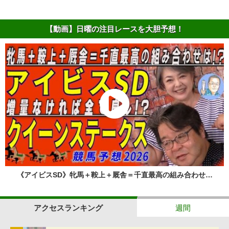
【動画】日曜の注目レースを大胆予想！
《アイビスSD》牝馬＋鞍上＋厩舎＝千直最高の組み合わせ…
アクセスランキング
週間