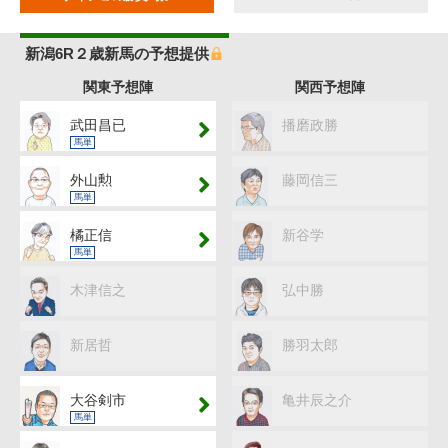
新潟6R２歳新馬の予想提供
関東予想陣
関西予想陣
武田昌已
播磨政勝
馬単
外山勲
藤岡信三
馬単
橘正信
新谷学
馬単
木津信之
弘中勝
新居哲
勝羽太郎
大谷剣市
亀井辰之介
馬単