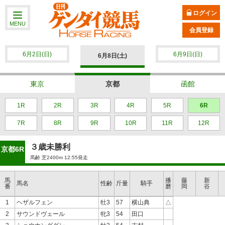
ログイン
MENU
会員登録
6月2日(日)
6月9日(日)
6月8日(土)
東京
京都
函館
1R
2R
3R
4R
5R
6R
7R
8R
9R
10R
11R
12R
３歳未勝利
京都6R
馬齢 芝2400m 12:55発走
馬
播
藤
新
馬名
性齢
斤量
騎手
番
磨
岡
谷
1
ヘザルフェン
牡3
57
横山典
△
2
サウンドヴェール
牝3
54
田口