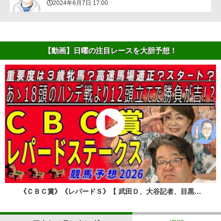
2024年6月7日 17:00
【動画】日曜の注目レースを大胆予想！
《ＣＢＣ賞》《レパードＳ》【 武田Ｄ、大谷記者、目黒…